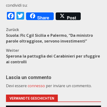
condividi su:
Facebook
Twitter
Share
Post
Beitragsnavigation
Zurück
Scuola: Flc Cgil Sicilia e Palermo, “Da ministro
parole oltraggiose, servono investimenti”
Weiter
Sperona la pattuglia dei Carabinieri per sfuggire
ai controlli
Lascia un commento
Devi essere
connesso
per inviare un commento.
VERWANDTE GESCHICHTEN