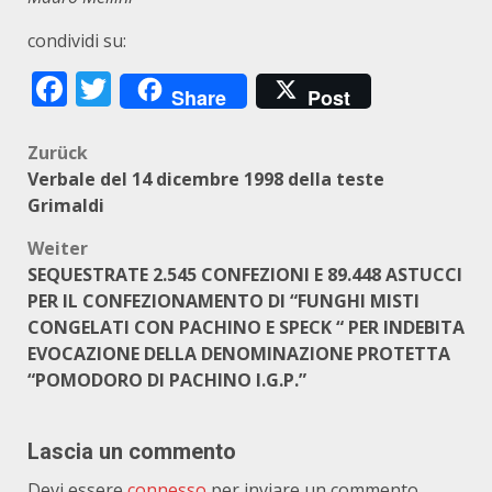
condividi su:
Facebook
Twitter
Share
Post
Beitragsnavigation
Zurück
Verbale del 14 dicembre 1998 della teste
Grimaldi
Weiter
SEQUESTRATE 2.545 CONFEZIONI E 89.448 ASTUCCI
PER IL CONFEZIONAMENTO DI “FUNGHI MISTI
CONGELATI CON PACHINO E SPECK “ PER INDEBITA
EVOCAZIONE DELLA DENOMINAZIONE PROTETTA
“POMODORO DI PACHINO I.G.P.”
Lascia un commento
Devi essere
connesso
per inviare un commento.