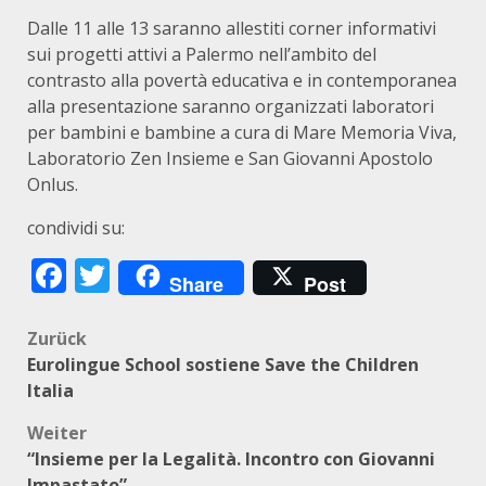
Dalle 11 alle 13 saranno allestiti corner informativi
sui progetti attivi a Palermo nell’ambito del
contrasto alla povertà educativa e in contemporanea
alla presentazione saranno organizzati laboratori
per bambini e bambine a cura di Mare Memoria Viva,
Laboratorio Zen Insieme e San Giovanni Apostolo
Onlus.
condividi su:
Facebook
Twitter
Share
Post
Beitragsnavigation
Zurück
Eurolingue School sostiene Save the Children
Italia
Weiter
“Insieme per la Legalità. Incontro con Giovanni
Impastato”