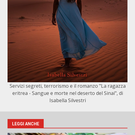
Servizi segreti, terrorismo e il romanzo "La ragazza
eritrea - Sangue e morte nel deserto del Sinai", di
Isabella Silvestri
LEGGI ANCHE