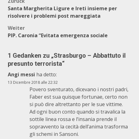
Beitragsnavigation
Zurück
Santa Margherita Ligure e Ireti insieme per
risolvere i problemi post mareggiata
Weiter
PIP. Caronia “Evitata emergenza sociale
1 Gedanken zu „
Strasburgo – Abbattuto il
presunto terrorista
“
Angi messi
ha detto:
13 Dicembre 2018 alle 22:32
Povero sventurato, dicevano i nostri padri,
Faber est sua quisque fortunae, certo non
si può dire altrettanto per le sue vittime.
Ad ogni buon conto quando si travalica la
sottile linea rossa e l’insania prende il
sopravvento la cecità dell’anima trasforma
gli schemi in Sansoni.