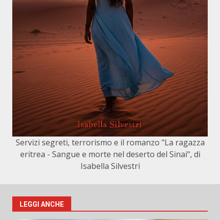
Servizi segreti, terrorismo e il romanzo "La ragazza
eritrea - Sangue e morte nel deserto del Sinai", di
Isabella Silvestri
LEGGI ANCHE