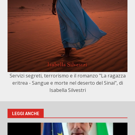
Servizi segreti, terrorismo e il romanzo "La ragazza
eritrea - Sangue e morte nel deserto del Sinai", di
Isabella Silvestri
LEGGI ANCHE