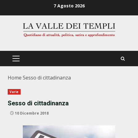
Zum
7 Agosto 2026
Inhalt
springen
PRIMÄRES
MENÜ
Home
Sesso di cittadinanza
Varie
Sesso di cittadinanza
10 Dicembre 2018