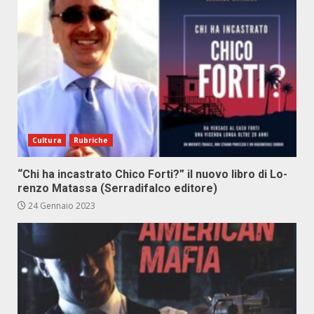
Cultura
Rubriche
“Chi ha in­ca­stra­to Chi­co For­ti?” il nuo­vo li­bro di Lo­
ren­zo Ma­tas­sa (Ser­ra­di­fal­co edi­to­re)
24 Gennaio 2023