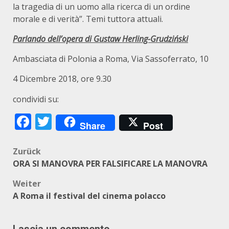
la tragedia di un uomo alla ricerca di un ordine
morale e di verità”. Temi tuttora attuali.
Parlando dell’opera di Gustaw Herling-Grudziński
Ambasciata di Polonia a Roma, Via Sassoferrato, 10
4 Dicembre 2018, ore 9.30
condividi su:
Facebook
Twitter
Share
Post
Beitragsnavigation
Zurück
ORA SI MANOVRA PER FALSIFICARE LA MANOVRA
Weiter
A Roma il festival del cinema polacco