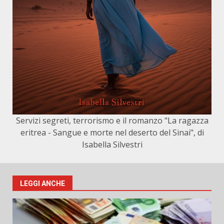
Servizi segreti, terrorismo e il romanzo "La ragazza
eritrea - Sangue e morte nel deserto del Sinai", di
Isabella Silvestri
LEGGI ANCHE