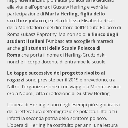
rappresentanza diplomatica polacca sarà dedicato
alla vita e all’opera di Gustaw Herling e vedrà la
partecipazione di
Marta Herling, figlia dello
scrittore polacco
, e della dott.ssa Elisabetta Risari
della Mondadori e del direttore dell’Istituto Polacco di
Roma Łukasz Paprotny. Ma non solo:
a fianco degli
studenti italiani
l’Ambasciata accoglierà martedì
anche
gli studenti della Scuola Polacca di
Roma
che porta il nome di Herling-Grudziński,
nonché il corpo docente di entrambe le scuole.
Le tappe successive del progetto rivolto ai
ragazzi
sono previste per il 2019 e prevedono, tra
l‘altro, l’organizzazione di un viaggio a Montecassino
e/o a Napoli, città di adozione di Gustaw Herling.
L’opera di Herling è uno degli esempi più significativi
della letteratura dell’emigrazione polacca. L’Italia fu
infatti la seconda patria dello scrittore polacco.
L’opera di Herling ha costituito per anni una lettura