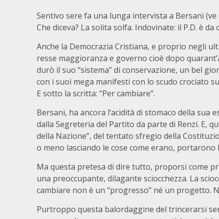
Sentivo sere fa una lunga intervista a Bersani (ve l
Che diceva? La solita solfa. Indovinate: il P.D. è da
Anche la Democrazia Cristiana, e proprio negli ult
resse maggioranza e governo cioè dopo quarant’a
durò il suo “sistema” di conservazione, un bel gi
con i suoi mega manifesti con lo scudo crociato s
E sotto la scritta: “Per cambiare”.
Bersani, ha ancora l’acidità di stomaco della sua 
dalla Segreteria del Partito da parte di Renzi. E, qu
della Nazione”, del tentato sfregio della Costituzi
o meno lasciando le cose come erano, portarono 
Ma questa pretesa di dire tutto, proporsi come p
una preoccupante, dilagante sciocchezza. La sciocch
cambiare non è un “progresso” né un progetto. No
Purtroppo questa balordaggine del trincerarsi s