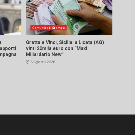
Comunicati Stampa
a
Gratta e Vinci, Sicilia: a Licata (AG)
rapporti
vinti 20mila euro con “Maxi
campagna
Miliardario New”
6 Agosto 2026