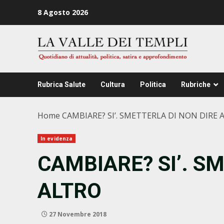
Zum
8 Agosto 2026
Inhalt
springen
Rubrica Salute
Cultura
Politica
Rubriche
Home
CAMBIARE? SI’. SMETTERLA DI NON DIRE 
In evidenza
CAMBIARE? SI’. S
ALTRO
27 Novembre 2018