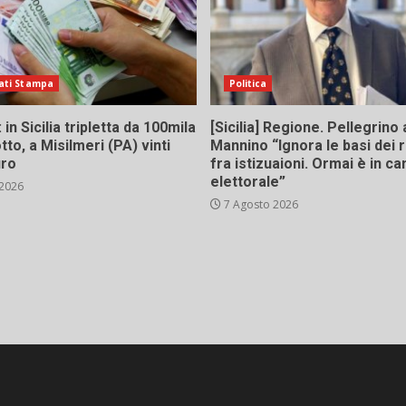
ati Stampa
Politica
in Sicilia tripletta da 100mila
[Sicilia] Regione. Pellegrino 
tto, a Misilmeri (PA) vinti
Mannino “Ignora le basi dei 
uro
fra istizuaioni. Ormai è in 
elettorale”
 2026
7 Agosto 2026