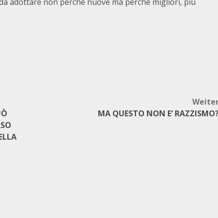
 da adottare non perchè nuove ma perché migliori, più
Weite
UÒ
MA QUESTO NON E’ RAZZISMO
RSO
ELLA