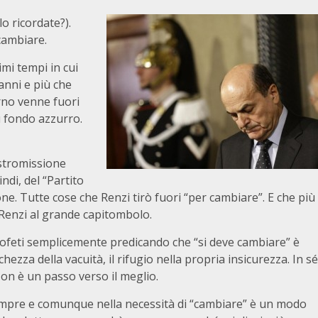
o ricordate?).
 cambiare.
imi tempi in cui
nni e più che
orno venne fuori
u fondo azzurro.
estromissione
indi, del “Partito
one. Tutte cose che Renzi tirò fuori “per cambiare”. E che più
Renzi al grande capitombolo.
rofeti semplicemente predicando che “si deve cambiare” è
ezza della vacuità, il rifugio nella propria insicurezza. In sé
n è un passo verso il meglio.
empre e comunque nella necessità di “cambiare” è un modo