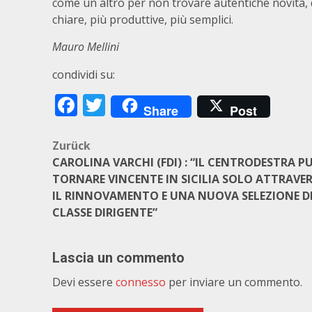
come un altro per non trovare autentiche novità,
chiare, più produttive, più semplici.
Mauro Mellini
condividi su:
Facebook
Twitter
Share
Post
Beitragsnavigation
Zurück
CAROLINA VARCHI (FDI) : “IL CENTRODESTRA P
TORNARE VINCENTE IN SICILIA SOLO ATTRAVE
IL RINNOVAMENTO E UNA NUOVA SELEZIONE D
CLASSE DIRIGENTE”
Lascia un commento
Devi essere
connesso
per inviare un commento.