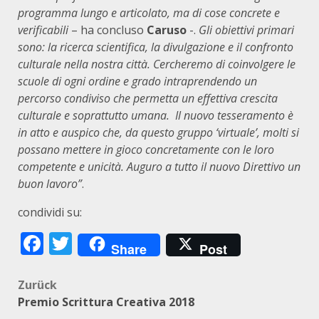
programma lungo e articolato, ma di cose concrete e
verificabili
– ha concluso
Caruso
-.
Gli o
biettivi primari
sono: la ricerca scientifica, la divulgazione e il confronto
culturale nella nostra città. Cercheremo di coinvolgere le
scuole di ogni ordine e grado intraprendendo un
percorso condiviso che permetta un effettiva crescita
culturale e soprattutto umana. Il nuovo tesseramento è
in atto e auspico che, da questo gruppo ‘virtuale’, molti si
possano mettere in gioco concretamente con le loro
competente e unicità. Auguro a tutto il nuovo Direttivo un
buon lavoro”
.
condividi su:
Facebook
Twitter
Share
Post
Beitragsnavigation
Zurück
Premio Scrittura Creativa 2018