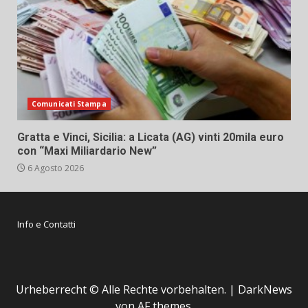
Comunicati Stampa
Gratta e Vinci, Sicilia: a Licata (AG) vinti 20mila euro
con “Maxi Miliardario New”
6 Agosto 2026
Info e Contatti
Urheberrecht © Alle Rechte vorbehalten.
|
DarkNews
von AF themes.