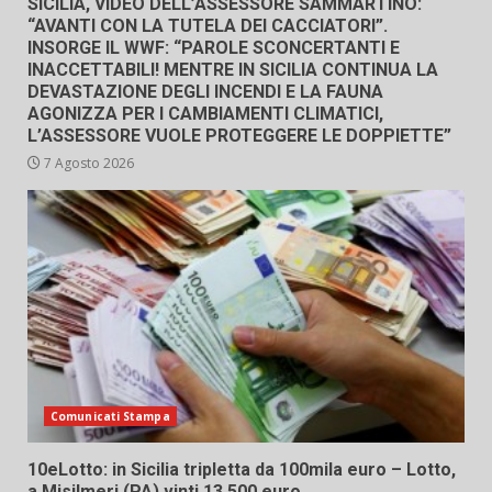
SICILIA, VIDEO DELL’ASSESSORE SAMMARTINO:
“AVANTI CON LA TUTELA DEI CACCIATORI”.
INSORGE IL WWF: “PAROLE SCONCERTANTI E
INACCETTABILI! MENTRE IN SICILIA CONTINUA LA
DEVASTAZIONE DEGLI INCENDI E LA FAUNA
AGONIZZA PER I CAMBIAMENTI CLIMATICI,
L’ASSESSORE VUOLE PROTEGGERE LE DOPPIETTE”
7 Agosto 2026
Comunicati Stampa
10eLotto: in Sicilia tripletta da 100mila euro – Lotto,
a Misilmeri (PA) vinti 13.500 euro