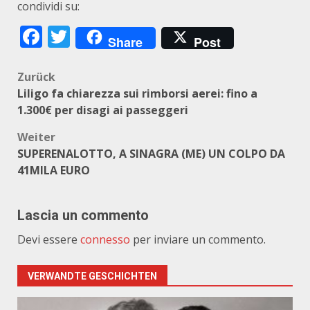
condividi su:
Facebook
Twitter
Share
Post
Beitragsnavigation
Zurück
Liligo fa chiarezza sui rimborsi aerei: fino a
1.300€ per disagi ai passeggeri
Weiter
SUPERENALOTTO, A SINAGRA (ME) UN COLPO DA
41MILA EURO
Lascia un commento
Devi essere
connesso
per inviare un commento.
VERWANDTE GESCHICHTEN