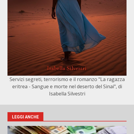
Servizi segreti, terrorismo e il romanzo "La ragazza
eritrea - Sangue e morte nel deserto del Sinai", di
Isabella Silvestri
LEGGI ANCHE