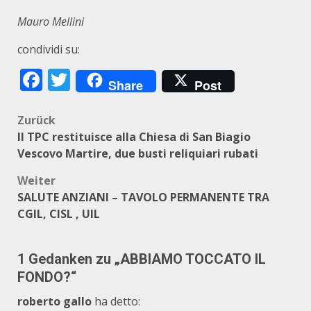
Mauro Mellini
condividi su:
Facebook
Twitter
Share
Post
Beitragsnavigation
Zurück
Il TPC restituisce alla Chiesa di San Biagio
Vescovo Martire, due busti reliquiari rubati
Weiter
SALUTE ANZIANI – TAVOLO PERMANENTE TRA
CGIL, CISL , UIL
1 Gedanken zu „
ABBIAMO TOCCATO IL
FONDO?
“
roberto gallo
ha detto: