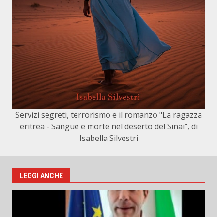
Servizi segreti, terrorismo e il romanzo "La ragazza
eritrea - Sangue e morte nel deserto del Sinai", di
Isabella Silvestri
LEGGI ANCHE