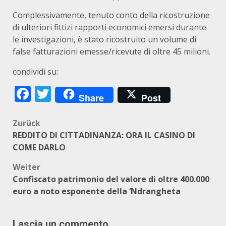
Complessivamente, tenuto conto della ricostruzione
di ulteriori fittizi rapporti economici emersi durante
le investigazioni, è stato ricostruito un volume di
false fatturazioni emesse/ricevute di oltre 45 milioni.
condividi su:
Facebook
Twitter
Share
Post
Beitragsnavigation
Zurück
REDDITO DI CITTADINANZA: ORA IL CASINO DI
COME DARLO
Weiter
Confiscato patrimonio del valore di oltre 400.000
euro a noto esponente della ‘Ndrangheta
Lascia un commento