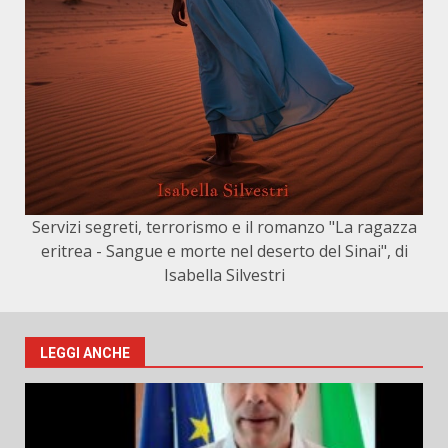
Servizi segreti, terrorismo e il romanzo "La ragazza
eritrea - Sangue e morte nel deserto del Sinai", di
Isabella Silvestri
LEGGI ANCHE