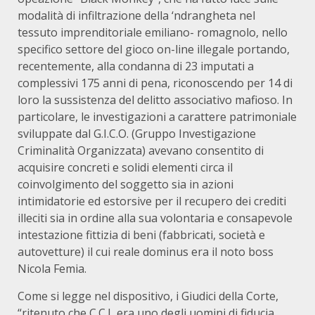
modalità di infiltrazione della ‘ndrangheta nel
tessuto imprenditoriale emiliano- romagnolo, nello
specifico settore del gioco on-line illegale portando,
recentemente, alla condanna di 23 imputati a
complessivi 175 anni di pena, riconoscendo per 14 di
loro la sussistenza del delitto associativo mafioso. In
particolare, le investigazioni a carattere patrimoniale
sviluppate dal G.I.C.O. (Gruppo Investigazione
Criminalità Organizzata) avevano consentito di
acquisire concreti e solidi elementi circa il
coinvolgimento del soggetto sia in azioni
intimidatorie ed estorsive per il recupero dei crediti
illeciti sia in ordine alla sua volontaria e consapevole
intestazione fittizia di beni (fabbricati, società e
autovetture) il cui reale dominus era il noto boss
Nicola Femia.
Come si legge nel dispositivo, i Giudici della Corte,
“ritenuto che C.C.L era uno degli uomini di fiducia