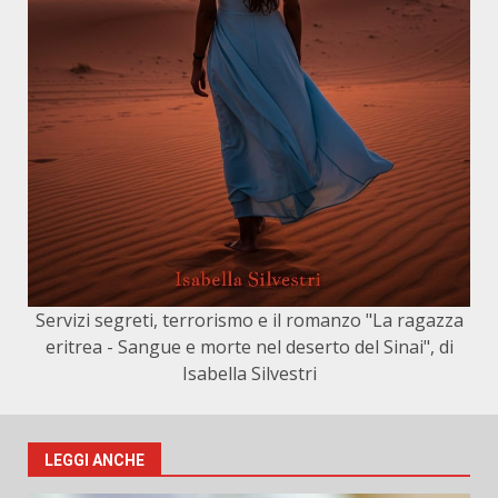
Servizi segreti, terrorismo e il romanzo "La ragazza
eritrea - Sangue e morte nel deserto del Sinai", di
Isabella Silvestri
LEGGI ANCHE