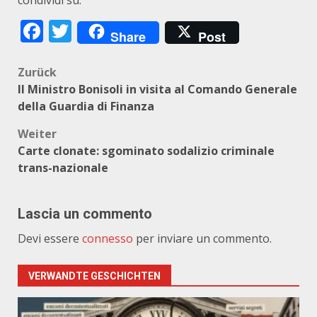
condividi su:
Facebook
Twitter
Share
Post
Beitragsnavigation
Zurück
Il Ministro Bonisoli in visita al Comando Generale
della Guardia di Finanza
Weiter
Carte clonate: sgominato sodalizio criminale
trans-nazionale
Lascia un commento
Devi essere
connesso
per inviare un commento.
VERWANDTE GESCHICHTEN