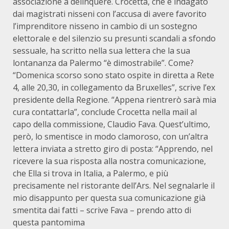
associazione a delinquere. Crocetta, che è indagato
dai magistrati nisseni con l’accusa di avere favorito
l’imprenditore nisseno in cambio di un sostegno
elettorale e del silenzio su presunti scandali a sfondo
sessuale, ha scritto nella sua lettera che la sua
lontananza da Palermo “è dimostrabile”. Come?
“Domenica scorso sono stato ospite in diretta a Rete
4, alle 20,30, in collegamento da Bruxelles”, scrive l’ex
presidente della Regione. “Appena rientrerò sarà mia
cura contattarla”, conclude Crocetta nella mail al
capo della commissione, Claudio Fava. Quest’ultimo,
però, lo smentisce in modo clamoroso, con un’altra
lettera inviata a stretto giro di posta: “Apprendo, nel
ricevere la sua risposta alla nostra comunicazione,
che Ella si trova in Italia, a Palermo, e più
precisamente nel ristorante dell’Ars. Nel segnalarle il
mio disappunto per questa sua comunicazione già
smentita dai fatti – scrive Fava – prendo atto di
questa pantomima