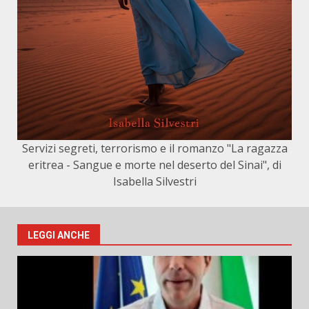
Servizi segreti, terrorismo e il romanzo "La ragazza
eritrea - Sangue e morte nel deserto del Sinai", di
Isabella Silvestri
LEGGI ANCHE