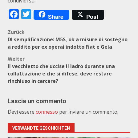
condividi su:
Facebook
Twitter
Share
Post
Beitragsnavigation
Zurück
Dl semplificazione: M5S, ok a misure di sostegno
a reddito per ex operai indotto Fiat e Gela
Weiter
Il vecchietto che uccise il ladro durante una
colluttazione e che si difese, deve restare
rinchiuso in carcere?
Lascia un commento
Devi essere
connesso
per inviare un commento.
VERWANDTE GESCHICHTEN