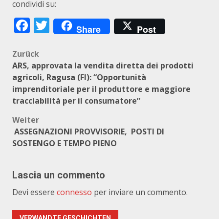
condividi su:
Facebook
Twitter
Share
Post
Beitragsnavigation
Zurück
ARS, approvata la vendita diretta dei prodotti
agricoli, Ragusa (FI): “Opportunità
imprenditoriale per il produttore e maggiore
tracciabilità per il consumatore”
Weiter
ASSEGNAZIONI PROVVISORIE, POSTI DI
SOSTENGO E TEMPO PIENO
Lascia un commento
Devi essere
connesso
per inviare un commento.
VERWANDTE GESCHICHTEN