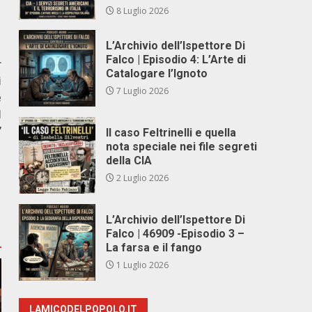
8 Luglio 2026
L’Archivio dell’Ispettore Di
Falco | Episodio 4: L’Arte di
r
Catalogare l’Ignoto
i
7 Luglio 2026
e
l
”
Il caso Feltrinelli e quella
nota speciale nei file segreti
della CIA
2 Luglio 2026
L’Archivio dell’Ispettore Di
Falco | 46909 -Episodio 3 –
La farsa e il fango
1 Luglio 2026
LAMICODELPOPOLO.IT