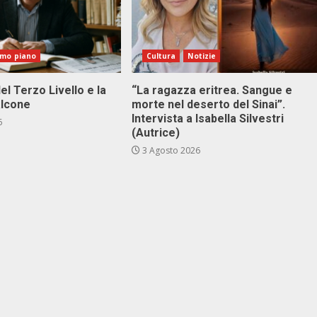
imo piano
Cultura
Notizie
el Terzo Livello e la
“La ragazza eritrea. Sangue e
alcone
morte nel deserto del Sinai”.
Intervista a Isabella Silvestri
6
(Autrice)
3 Agosto 2026