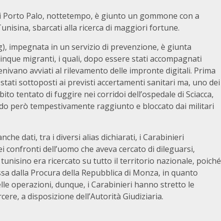
o di Porto Palo, nottetempo, è giunto un gommone con a
nisina, sbarcati alla ricerca di maggiori fortune.
Ag), impegnata in un servizio di prevenzione, è giunta
nque migranti, i quali, dopo essere stati accompagnati
nivano avviati al rilevamento delle impronte digitali. Prima
 stati sottoposti ai previsti accertamenti sanitari ma, uno dei
ito tentato di fuggire nei corridoi dell’ospedale di Sciacca,
ndo però tempestivamente raggiunto e bloccato dai militari
nche dati, tra i diversi alias dichiarati, i Carabinieri
ei confronti dell’uomo che aveva cercato di dileguarsi,
tunisino era ricercato su tutto il territorio nazionale, poiché
sa dalla Procura della Repubblica di Monza, in quanto
lle operazioni, dunque, i Carabinieri hanno stretto le
cere, a disposizione dell’Autorità Giudiziaria.