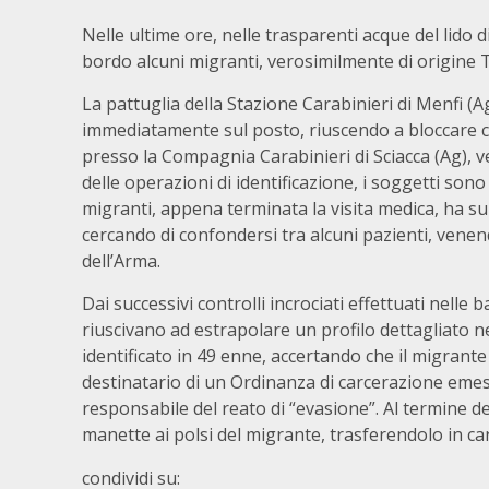
Nelle ultime ore, nelle trasparenti acque del lid
bordo alcuni migranti, verosimilmente di origine Tu
La pattuglia della Stazione Carabinieri di Menfi (
immediatamente sul posto, riuscendo a bloccare ci
presso la Compagnia Carabinieri di Sciacca (Ag), ve
delle operazioni di identificazione, i soggetti sono
migranti, appena terminata la visita medica, ha sub
cercando di confondersi tra alcuni pazienti, vene
dell’Arma.
Dai successivi controlli incrociati effettuati nelle ba
riuscivano ad estrapolare un profilo dettagliato n
identificato in 49 enne, accertando che il migrante 
destinatario di un Ordinanza di carcerazione emes
responsabile del reato di “evasione”. Al termine de
manette ai polsi del migrante, trasferendolo in car
condividi su: