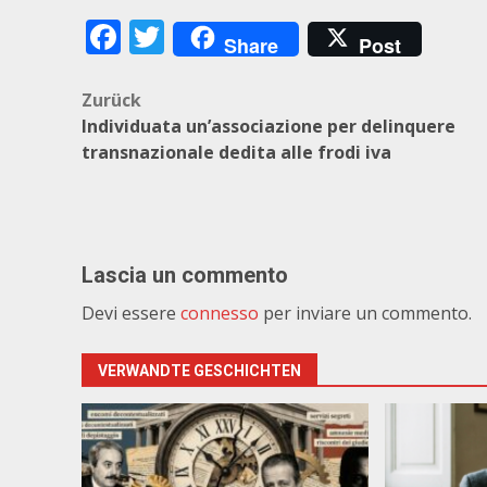
Facebook
Twitter
Share
Post
Beitragsnavigation
Zurück
Individuata un’associazione per delinquere
transnazionale dedita alle frodi iva
Lascia un commento
Devi essere
connesso
per inviare un commento.
VERWANDTE GESCHICHTEN