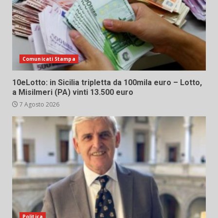
Comunicati Stampa
10eLotto: in Sicilia tripletta da 100mila euro – Lotto,
a Misilmeri (PA) vinti 13.500 euro
7 Agosto 2026
Politica