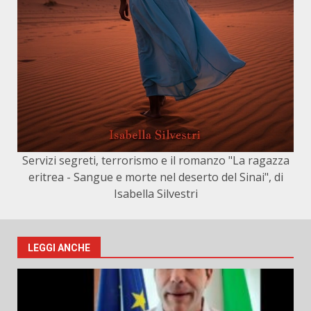
Servizi segreti, terrorismo e il romanzo "La ragazza
eritrea - Sangue e morte nel deserto del Sinai", di
Isabella Silvestri
LEGGI ANCHE