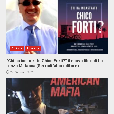
Cultura
Rubriche
“Chi ha in­ca­stra­to Chi­co For­ti?” il nuo­vo li­bro di Lo­
ren­zo Ma­tas­sa (Ser­ra­di­fal­co edi­to­re)
24 Gennaio 2023