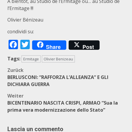
A bientôt, au Studio de l’Ermitage ou… au Studio de
l’Ermitage !!!
Olivier Bénizeau
condividi su:
Facebook
Twitter
Share
Post
Tags:
Ermitage
Olivier Benizeau
Beitragsnavigation
Zurück
BERLUSCONI: “RAFFORZA L’ALLEANZA” E GLI
DICHIARA GUERRA
Weiter
BICENTENARIO NASCITA CRISPI, ARMAO “Sua la
prima vera modernizzazione dello Stato”
Lascia un commento