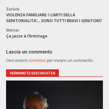
Beitragsnavigation
Zurück
VIOLENZA FAMILIARE: I LIMITI DELLA
GENITORIALITA’… SONO TUTTI BRAVI I GENITORI?
Weiter
Ça jazze à l’Ermitage
Lascia un commento
Devi essere
connesso
per inviare un commento.
VERWANDTE GESCHICHTEN