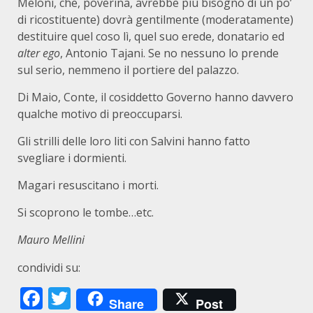
Meloni, che, poverina, avrebbe più bisogno di un po’
di ricostituente) dovrà gentilmente (moderatamente)
destituire quel coso lì, quel suo erede, donatario ed
alter ego
, Antonio Tajani. Se no nessuno lo prende
sul serio, nemmeno il portiere del palazzo.
Di Maio, Conte, il cosiddetto Governo hanno davvero
qualche motivo di preoccuparsi.
Gli strilli delle loro liti con Salvini hanno fatto
svegliare i dormienti.
Magari resuscitano i morti.
Si scoprono le tombe…etc.
Mauro Mellini
condividi su:
Facebook
Twitter
Share
Post