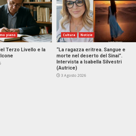
imo piano
Cultura
Notizie
el Terzo Livello e la
“La ragazza eritrea. Sangue e
alcone
morte nel deserto del Sinai”.
Intervista a Isabella Silvestri
6
(Autrice)
3 Agosto 2026