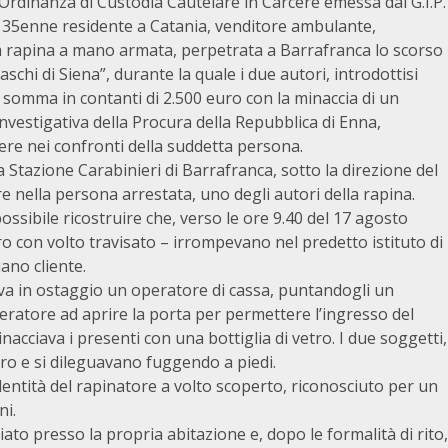
Ordinanza di Custodia Cautelare in Carcere emessa dal G.I.P.
n 35enne residente a Catania, venditore ambulante,
la rapina a mano armata, perpetrata a Barrafranca lo scorso
schi di Siena”, durante la quale i due autori, introdottisi
la somma in contanti di 2.500 euro con la minaccia di un
 investigativa della Procura della Repubblica di Enna,
re nei confronti della suddetta persona.
lla Stazione Carabinieri di Barrafranca, sotto la direzione del
 nella persona arrestata, uno degli autori della rapina.
ossibile ricostruire che, verso le ore 9.40 del 17 agosto
tro con volto travisato – irrompevano nel predetto istituto di
ano cliente.
a in ostaggio un operatore di cassa, puntandogli un
eratore ad aprire la porta per permettere l’ingresso del
nacciava i presenti con una bottiglia di vetro. I due soggetti,
ro e si dileguavano fuggendo a piedi.
’identità del rapinatore a volto scoperto, riconosciuto per un
ni.
ato presso la propria abitazione e, dopo le formalità di rito,