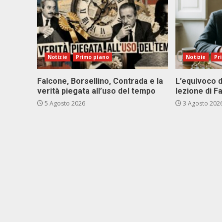
Notizie
Primo piano
Notizie
Pr
Falcone, Borsellino, Contrada e la
L’equivoco d
verità piegata all’uso del tempo
lezione di F
5 Agosto 2026
3 Agosto 202