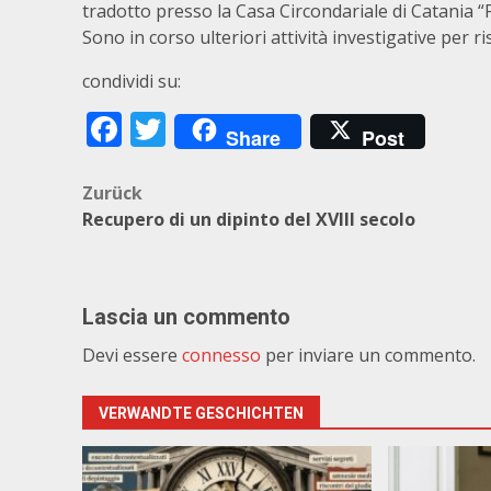
tradotto presso la Casa Circondariale di Catania “P
Sono in corso ulteriori attività investigative per ris
condividi su:
Facebook
Twitter
Share
Post
Beitragsnavigation
Zurück
Recupero di un dipinto del XVIII secolo
Lascia un commento
Devi essere
connesso
per inviare un commento.
VERWANDTE GESCHICHTEN