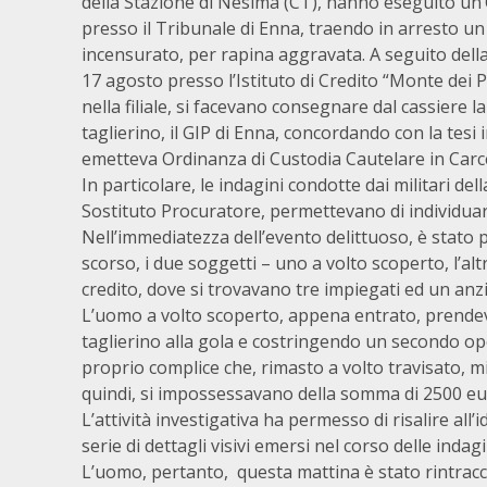
della Stazione di Nesima (CT), hanno eseguito un’
presso il Tribunale di Enna, traendo in arresto u
incensurato, per rapina aggravata. A seguito del
17 agosto presso l’Istituto di Credito “Monte dei Pa
nella filiale, si facevano consegnare dal cassiere 
taglierino, il GIP di Enna, concordando con la tesi
emetteva Ordinanza di Custodia Cautelare in Carce
In particolare, le indagini condotte dai militari de
Sostituto Procuratore, permettevano di individuare
Nell’immediatezza dell’evento delittuoso, è stato p
scorso, i due soggetti – uno a volto scoperto, l’al
credito, dove si trovavano tre impiegati ed un anzi
L’uomo a volto scoperto, appena entrato, prendev
taglierino alla gola e costringendo un secondo op
proprio complice che, rimasto a volto travisato, mi
quindi, si impossessavano della somma di 2500 eu
L’attività investigativa ha permesso di risalire all
serie di dettagli visivi emersi nel corso delle indagi
L’uomo, pertanto, questa mattina è stato rintracci