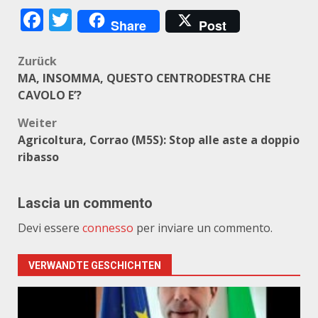
Facebook
Twitter
Share
Post
Beitragsnavigation
Zurück
MA, INSOMMA, QUESTO CENTRODESTRA CHE
CAVOLO E’?
Weiter
Agricoltura, Corrao (M5S): Stop alle aste a doppio
ribasso
Lascia un commento
Devi essere
connesso
per inviare un commento.
VERWANDTE GESCHICHTEN