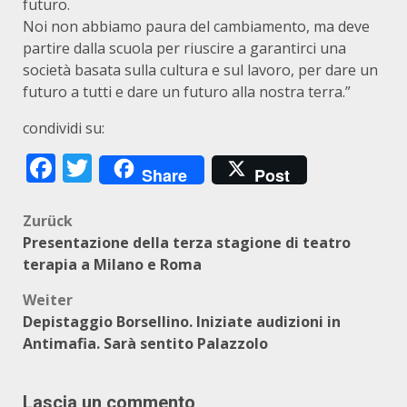
futuro.
Noi non abbiamo paura del cambiamento, ma deve
partire dalla scuola per riuscire a garantirci una
società basata sulla cultura e sul lavoro, per dare un
futuro a tutti e dare un futuro alla nostra terra.”
condividi su:
Facebook
Twitter
Share
Post
Beitragsnavigation
Zurück
Presentazione della terza stagione di teatro
terapia a Milano e Roma
Weiter
Depistaggio Borsellino. Iniziate audizioni in
Antimafia. Sarà sentito Palazzolo
Lascia un commento