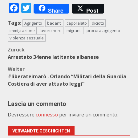
Facebook
Twitter
Share
Post
Tags:
Agrigento
badanti
caporalato
diciotti
immigrazione
lavoro nero
migranti
procura agrigento
violenza sessuale
Beitragsnavigation
Zurück
Arrestato 34enne latitante albanese
Weiter
#liberateimarò . Orlando “Militari della Guardia
Costiera
di aver attuato leggi”
Lascia un commento
Devi essere
connesso
per inviare un commento.
VERWANDTE GESCHICHTEN