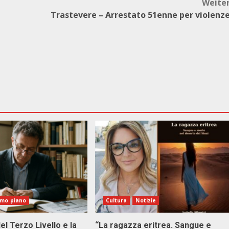
Weite
Trastevere – Arrestato 51enne per violenz
imo piano
Cultura
Notizie
el Terzo Livello e la
“La ragazza eritrea. Sangue e