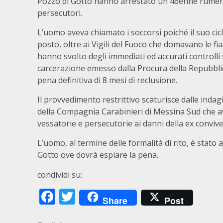
Pozzo di Gotto hanno arrestato un 46enne rumeno g
persecutori.
L’uomo aveva chiamato i soccorsi poiché il suo cic
posto, oltre ai Vigili del Fuoco che domavano le fia
hanno svolto degli immediati ed accurati controlli
carcerazione emesso dalla Procura della Repubblic
pena definitiva di 8 mesi di reclusione.
Il provvedimento restrittivo scaturisce dalle indagi
della Compagnia Carabinieri di Messina Sud che 
vessatorie e persecutorie ai danni della ex conviv
L’uomo, al termine delle formalità di rito, è stato
Gotto ove dovrà espiare la pena.
condividi su:
Facebook
Twitter
Share
Post