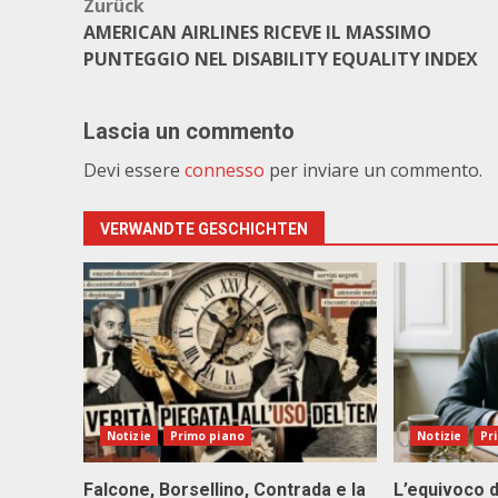
Beitragsnavigation
Zurück
AMERICAN AIRLINES RICEVE IL MASSIMO
PUNTEGGIO NEL DISABILITY EQUALITY INDEX
Lascia un commento
Devi essere
connesso
per inviare un commento.
VERWANDTE GESCHICHTEN
Notizie
Primo piano
Notizie
Pr
Falcone, Borsellino, Contrada e la
L’equivoco d