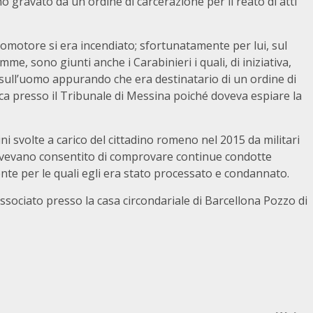
ravato da un ordine di carcerazione per il reato di atti
lomotore si era incendiato; sfortunatamente per lui, sul
mme, sono giunti anche i Carabinieri i quali, di iniziativa,
 sull’uomo appurando che era destinatario di un ordine di
a presso il Tribunale di Messina poiché doveva espiare la
ni svolte a carico del cittadino romeno nel 2015 da militari
avevano consentito di comprovare continue condotte
ente per le quali egli era stato processato e condannato.
 associato presso la casa circondariale di Barcellona Pozzo di