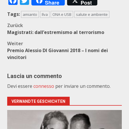
Facebook
Twitter
Share
Post
Tags:
amianto
Ilva
ONA e USB
salute e ambiente
Beitragsnavigation
Zurück
Magistrati: dall’estremismo al terrorismo
Weiter
Premio Alessio DI Giovanni 2018 – I nomi dei
vincitori
Lascia un commento
Devi essere
connesso
per inviare un commento.
VERWANDTE GESCHICHTEN