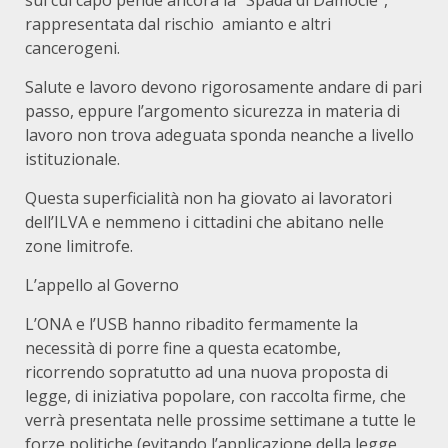
sul cui capo pende ancora la “Spada di Damocle”,
rappresentata dal rischio
amianto e altri
cancerogeni.
Salute e lavoro devono rigorosamente andare di pari
passo, eppure l’argomento sicurezza in materia di
lavoro non trova adeguata sponda neanche a livello
istituzionale.
Questa superficialità non ha giovato ai lavoratori
dell’ILVA e nemmeno i cittadini che abitano nelle
zone limitrofe.
L’appello al Governo
L’ONA e l’USB hanno ribadito fermamente la
necessità di porre fine a questa ecatombe,
ricorrendo sopratutto ad una nuova proposta di
legge, di iniziativa popolare, con raccolta firme, che
verrà presentata nelle prossime settimane a tutte le
forze politiche (evitando l’applicazione della legge