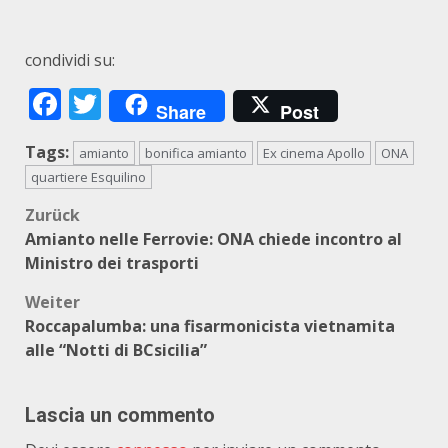
condividi su:
Facebook
Twitter
Share
Post
Tags:
amianto
bonifica amianto
Ex cinema Apollo
ONA
quartiere Esquilino
Beitragsnavigation
Zurück
Amianto nelle Ferrovie: ONA chiede incontro al
Ministro dei trasporti
Weiter
Roccapalumba: una fisarmonicista vietnamita
alle “Notti di BCsicilia”
Lascia un commento