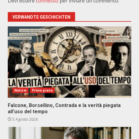
Devi essere
connesso
per inviare un commento.
VERWANDTE GESCHICHTEN
Notizie
Primo piano
Falcone, Borsellino, Contrada e la verità piegata
all’uso del tempo
5 Agosto 2026