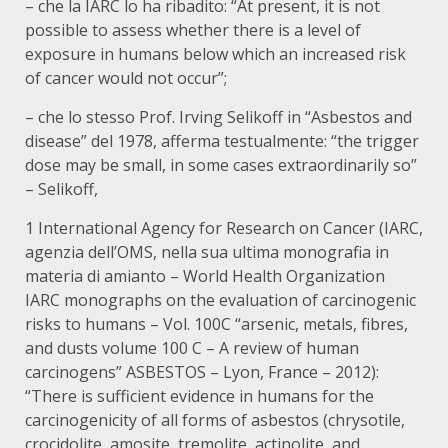
– che la IARC lo ha ribadito: “At present, it is not
possible to assess whether there is a level of
exposure in humans below which an increased risk
of cancer would not occur”;
– che lo stesso Prof. Irving Selikoff in “Asbestos and
disease” del 1978, afferma testualmente: “the trigger
dose may be small, in some cases extraordinarily so”
– Selikoff,
1 International Agency for Research on Cancer (IARC,
agenzia dell’OMS, nella sua ultima monografia in
materia di amianto – World Health Organization
IARC monographs on the evaluation of carcinogenic
risks to humans – Vol. 100C “arsenic, metals, fibres,
and dusts volume 100 C – A review of human
carcinogens” ASBESTOS – Lyon, France – 2012):
“There is sufficient evidence in humans for the
carcinogenicity of all forms of asbestos (chrysotile,
crocidolite, amosite, tremolite, actinolite, and