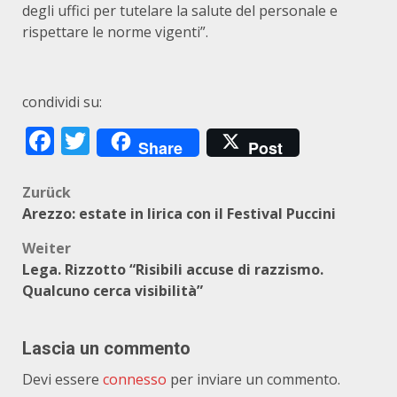
degli uffici per tutelare la salute del personale e
rispettare le norme vigenti”.
condividi su:
Facebook
Twitter
Share
Post
Beitragsnavigation
Zurück
Arezzo: estate in lirica con il Festival Puccini
Weiter
Lega. Rizzotto “Risibili accuse di razzismo.
Qualcuno cerca visibilità”
Lascia un commento
Devi essere
connesso
per inviare un commento.