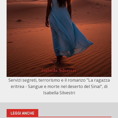
Servizi segreti, terrorismo e il romanzo "La ragazza
eritrea - Sangue e morte nel deserto del Sinai", di
Isabella Silvestri
LEGGI ANCHE