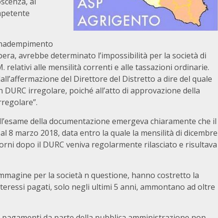
oscenza, al
ompetente
l’inadempimento
ibera, avrebbe determinato l’impossibilità per la società di
lativi alle mensilità correnti e alle tassazioni ordinarie.
l’affermazione del Direttore del Distretto a dire del quale
n DURC irregolare, poiché all’atto di approvazione della
rregolare”.
dall’esame della documentazione emergeva chiaramente che il
 al 8 marzo 2018, data entro la quale la mensilità di dicembre
orni dopo il DURC veniva regolarmente rilasciato e risultava
’immagine per la società n questione, hanno costretto la
interessi pagati, solo negli ultimi 5 anni, ammontano ad oltre
ei pagamenti da parte della pubblica amministrazione non