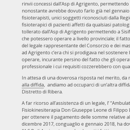
rinvii concessi dall’Asp di Agrigento, permettendo a
nonostante avrebbe dovuto farlo già nel gennaio de
fisioterapisti, unici soggetti riconosciuti dalla Reg
fisioterapici di pazienti affetti da qualsiasi patolo
tollerato dall’Asp di Agrigento permettendo a Sisif
che potessero operare a livello provinciale; il fat
del legale rappresentante del Consorzio e dei mass
ad Agrigento c’era chi si prodigava nel sostenere 
operare, incurante persino del fatto che gli oper
professionale i cui requisiti cozzerebbero con qua
In attesa di una doverosa risposta nel merito, da 
alla diffida
, andiamo ad occuparci di un’altra diffid
Distretto di Ribera.
A far ricorso all’assistenza di un legale, l’ “Ambula
Fisiokinesiterapia Don Giuseppe Leone di Filippo 
per ottenere il pagamento delle somme relative a
dicembre 2017, conguaglio e gennaio 2018, ha dov