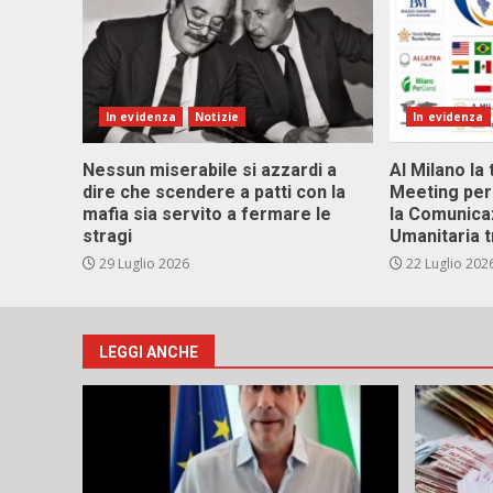
In evidenza
Notizie
In evidenza
Nessun miserabile si azzardi a
Al Milano la 
dire che scendere a patti con la
Meeting per 
mafia sia servito a fermare le
la Comunica
stragi
Umanitaria t
29 Luglio 2026
22 Luglio 202
LEGGI ANCHE