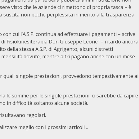
re visto che le aziende ci rimettono di propria tasca – è
da suscita non poche perplessità in merito alla trasparenza
o con cui l’A.S.P. continua ad effettuare i pagamenti – scrive
io di Fisiokinesiterapia Don Giuseppe Leone” – ritardo ancora
to della stessa A.S.P. di Agrigento, alcuni distretti
mensilità dovute, mentre altri pagano anche con un mese
er quali singole prestazioni, provvedono tempestivamente ai
stina le somme per le singole prestazioni, ci sarebbe da capire
 in difficoltà soltanto alcune società.
isultavano regolari.
izzare meglio con i prossimi articoli…