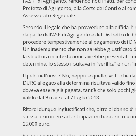
l’A.S.P. di Agrigento, rendendo noti i fatti, per con
Prefetto di Agrigento, alla Corte dei Conti e al c
Assessorato Regionale.
Secondo il legale che ha provveduto alla diffida, 
da parte dell’ASP di Agrigento e del Distretto di R
procedere tempestivamente al pagamento dei D.M. re
Un inadempimento che non sarebbe giustificato dal
la struttura in intestazione avrebbe presentato u
determina, lo stesso risultava in “verifica” e non “i
Il pelo nell’uovo? No, neppure quello, visto che 
DURC allegato alla determina risultava valido fino
doveva essere già pagata, tant’è che solo pochi gi
valido dal 9 marzo al 7 luglio 2018.
Ritardi dunque ingiustificati che, oltre al danno d
stessa a ricorrere ad anticipazioni bancarie i cui 
25.000 euro.
Se è pur vero che tutti sappiamo come i ritardi n