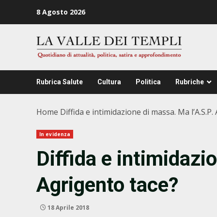
Zum
8 Agosto 2026
Inhalt
springen
Rubrica Salute
Cultura
Politica
Rubriche
Home
Diffida e intimidazione di massa. Ma l’A.S.P.
In evidenza
Diffida e intimidazi
Agrigento tace?
18 Aprile 2018