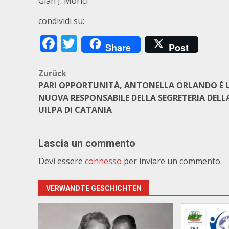
Gian J. Morici
condividi su:
Facebook
Twitter
Share
Post
Beitragsnavigation
Zurück
PARI OPPORTUNITÀ, ANTONELLA ORLANDO È 
NUOVA RESPONSABILE DELLA SEGRETERIA DELL
UILPA DI CATANIA
Lascia un commento
Devi essere
connesso
per inviare un commento.
VERWANDTE GESCHICHTEN