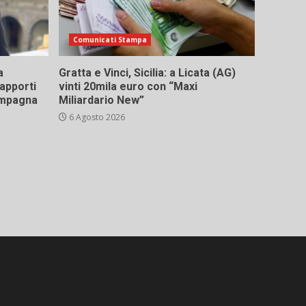
Comunicati Stampa
a
Gratta e Vinci, Sicilia: a Licata (AG)
rapporti
vinti 20mila euro con “Maxi
campagna
Miliardario New”
6 Agosto 2026