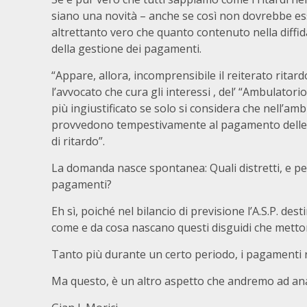
siano una novità – anche se così non dovrebbe esse
altrettanto vero che quanto contenuto nella diffi
della gestione dei pagamenti.
“Appare, allora, incomprensibile il reiterato ritard
l’avvocato che cura gli interessi , del’ “Ambulator
più ingiustificato se solo si considera che nell’ambi
provvedono tempestivamente al pagamento delle 
di ritardo”.
La domanda nasce spontanea: Quali distretti, e p
pagamenti?
Eh sì, poiché nel bilancio di previsione l’A.S.P. de
come e da cosa nascano questi disguidi che mettono
Tanto più durante un certo periodo, i pagamenti r
Ma questo, è un altro aspetto che andremo ad anal