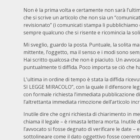
Non è la prima volta e certamente non sarà l’ultim
che si scrive un articolo che non sia un “comunic
revisionato” (i comunicati stampa li pubblichiamo c
sempre qualcuno che si risente e ricomincia la soli
Mi sveglio, guardo la posta. Puntuale, la solita mai
mittente, l’oggetto, ma il senso e i modi sono semp
Hai scritto qualcosa che non è piaciuto. Un avvoca
puntualmente ti diffida. Poco importa se ciò che h
L’ultima in ordine di tempo è stata la diffida ricev
SI LEGGE MIRACOLO”, con la quale il difensore lega
con formale richiesta l’immediata pubblicazione d
l’altrettanta immediata rimozione dell’articolo inc
Inutile dire che ogni richiesta di chiarimento in mer
chiama il legale – è rimasta lettera morta. Inutile d
l’avvocato si fosse degnato di verificare le date – 
sottolineare come il dato oggettivo fosse coerente