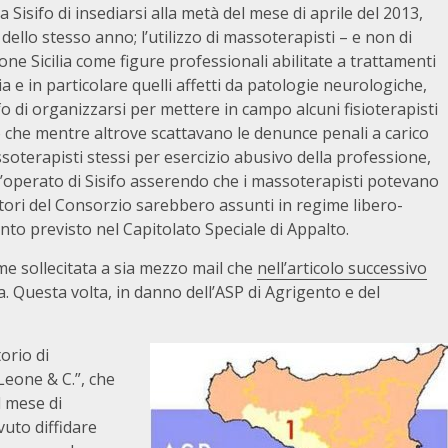
 Sisifo di insediarsi alla metà del mese di aprile del 2013,
llo stesso anno; l’utilizzo di massoterapisti – e non di
ione Sicilia come figure professionali abilitate a trattamenti
gia e in particolare quelli affetti da patologie neurologiche,
o di organizzarsi per mettere in campo alcuni fisioterapisti
to che mentre altrove scattavano le denunce penali a carico
oterapisti stessi per esercizio abusivo della professione,
l’operato di Sisifo asserendo che i massoterapisti potevano
atori del Consorzio sarebbero assunti in regime libero-
nto previsto nel Capitolato Speciale di Appalto.
me sollecitata a sia mezzo mail che
nell’articolo successivo
a. Questa volta, in danno dell’ASP di Agrigento e del
torio di
Leone & C.”, che
l mese di
uto diffidare