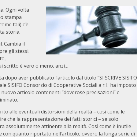
a. Ogni volta
ato stampa
ome tali) c’è
ta storia.
l. Cambia il
re gli stessi.
to,
ai scritto è vero o meno, anzi…
uta dopo aver pubblicato l’articolo dal titolo “SI SCRIVE SISIFO
le SISIFO Consorzio di Cooperative Sociali a r.l. ha imposto
i nuovo articolo contenenti “doverose precisazioni” e
riminato.
ito alle eventuali distorsioni della realtà – così come le
ire che la rappresentazione dei fatti storici – se solo
era assolutamente attinente alla realtà. Così come è inutile
 con quanto riportato nell’articolo, ovvero la lunga serie di