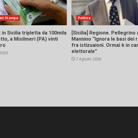
ati Stampa
Politica
in Sicilia tripletta da 100mila
[Sicilia] Regione. Pellegrino 
tto, a Misilmeri (PA) vinti
Mannino “Ignora le basi dei 
uro
fra istizuaioni. Ormai è in 
elettorale”
 2026
7 Agosto 2026