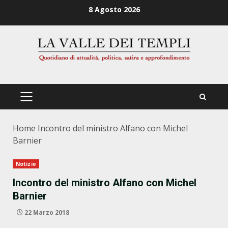
Zum
8 Agosto 2026
Inhalt
springen
PRIMÄRES
MENÜ
Home
Incontro del ministro Alfano con Michel
Barnier
Notizie
Incontro del ministro Alfano con Michel
Barnier
22 Marzo 2018