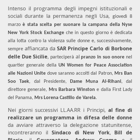
Intenso il programma degli impegni istituzionali e
sociali durante la permanenza negli Usa,
giovedì 8
marzo
è stata scelta per suonare la campana della Nyse
New York Stock Exchange
che in questo giorno è dedicata
alla lotta contro la violenza sulle donne e, successivamente,
affiancata da
SAR Principe Carlo di Borbone
sempre
delle Due Sicilie
,
al
parteciperà
pranzo in suo onore
nel
quartier generale della
UN Women for Peace Association
alle Nazioni Unite
dove saranno accolti dal Patron,
Mrs Ban
Soo Taek
, dal Presidente,
Dame Muna Al-Rihani
, dal
direttore generale,
Mrs Barbara Winston
e dalla First Lady
del Panama,
Mrs Lorena Castillo de Varela
.
Nei giorni successivi LL.AA.RR i Principi,
al fine di
realizzare un programma in difesa delle donne
da avviare attraverso la delegazione statunitense,
incontreranno il
Sindaco di New York
,
Bill de
Blasio
,
il
Governatore
,
Andrew Cuomo
e il