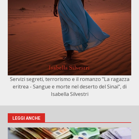
Servizi segreti, terrorismo e il romanzo "La ragazza
eritrea - Sangue e morte nel deserto del Sinai", di
Isabella Silvestri
LEGGI ANCHE