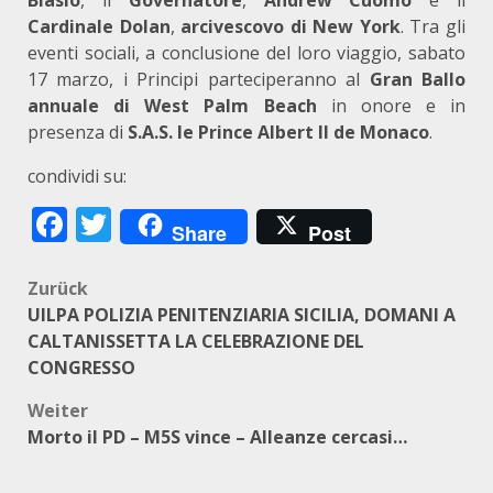
Cardinale Dolan
,
arcivescovo di New
York
. Tra gli
eventi sociali, a conclusione del loro viaggio, sabato
17 marzo, i Principi parteciperanno al
Gran Ballo
annuale di West Palm Beach
in onore e in
presenza di
S.A.S. le Prince Albert II de Monaco
.
condividi su:
Facebook
Twitter
Share
Post
Beitragsnavigation
Zurück
UILPA POLIZIA PENITENZIARIA SICILIA, DOMANI A
CALTANISSETTA LA CELEBRAZIONE DEL
CONGRESSO
Weiter
Morto il PD – M5S vince – Alleanze cercasi…