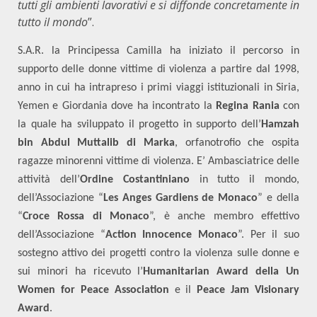
tutti gli ambienti lavorativi e si diffonde concretamente in
tutto il mondo
”.
S.A.R. la Principessa Camilla ha iniziato il percorso in
supporto delle donne vittime di violenza a partire dal 1998,
anno in cui ha intrapreso i primi viaggi istituzionali in Siria,
Yemen e Giordania dove ha incontrato la
Regina Rania
con
la quale ha sviluppato il progetto in supporto dell’
Hamzah
bin Abdul Muttalib di Marka
, orfanotrofio che ospita
ragazze minorenni vittime di violenza. E’ Ambasciatrice delle
attività dell’
Ordine Costantiniano
in tutto il mondo,
dell’Associazione “
Les Anges Gardiens de Monaco
” e della
“
Croce Rossa di Monaco
”, è anche membro effettivo
dell’Associazione “
Action Innocence Monaco
”. Per il suo
sostegno attivo dei progetti contro la violenza sulle donne e
sui minori ha ricevuto l’
Humanitarian Award della Un
Women for Peace Association
e il
Peace Jam Visionary
Award
.