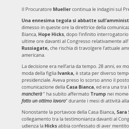
Il Procuratore
Mueller
continua le indagini sul P
Una ennesima tegola si abbatte sull’amminis
dimesso in queste ore la direttrice della comunica
Bianca,
Hope Hicks
, dopo l’infinito interrogatori
ultime ore davanti al Congresso relativamente all’
Russiagate,
che rischia di travolgere l’attuale a
americana.
La decisione era nell’aria da tempo. 28 anni, ex mod
moda della figlia
Ivanka,
è stata per diverso tem
presidenziale. Aveva preso lo scorso anno il posto
comunicazione della
Casa Bianca
, ed era una tra 
mancherà
” ha subito affermato
Trump
nei moment
fatto un ottimo lavoro
” durante i mesi di attività all
Nonostante la portavoce della Casa Bianca
, Sara
collegamento tra la testimonianza davanti al Con
udienza la
Hicks
abbia confessato di aver mentito 