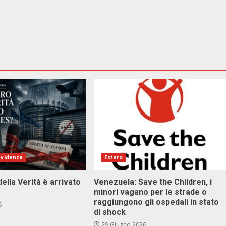
evidenza
Estero
della Verità è arrivato
Venezuela: Save the Children, i
minori vagano per le strade o
raggiungono gli ospedali in stato
6
di shock
29 Giugno 2026