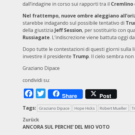
dall’indagine in corso sui rapporti tra il
Cremlino
Nel frattempo, nuove ombre aleggiano all’oriz
starebbe indagando sul possibile tentativo di
Tr
della giustizia
Jeff Session
, per sostituirlo con qu
Russiagate
. L’indiscrezione viene battuta oggi d
Dopo tutte le contestazioni di questi giorni sulla
investire il presidente
Trump
. Il cielo sembra non
Graziano Dipace
condividi su:
Facebook
Twitter
Share
Post
Tags:
Graziano Dipace
Hope Hicks
Robert Mueller
T
Beitragsnavigation
Zurück
ANCORA SUL PERCHE’ DEL MIO VOTO