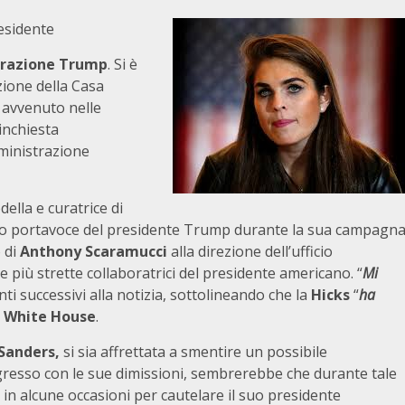
residente
trazione Trump
. Si è
zione della Casa
o avvenuto nelle
inchiesta
mministrazione
ella e curatrice di
po portavoce del presidente Trump durante la sua campagn
 di
Anthony Scaramucci
alla direzione dell’ufficio
le più strette collaboratrici del presidente americano. “
Mi
i successivi alla notizia, sottolineando che la
Hicks
“
ha
a
White House
.
 Sanders,
si sia affrettata a smentire un possibile
gresso con le sue dimissioni, sembrerebbe che durante tale
in alcune occasioni per cautelare il suo presidente