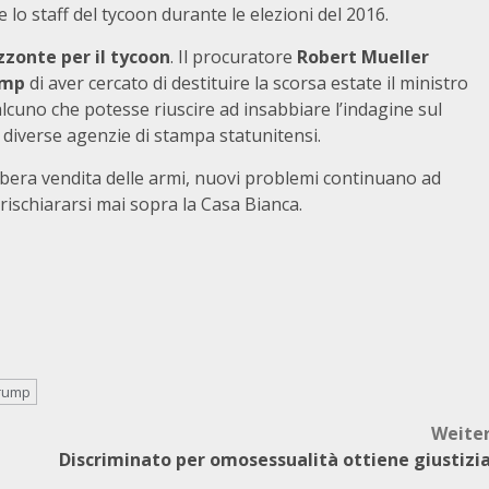
e lo staff del tycoon durante le elezioni del 2016.
zonte per il tycoon
. Il procuratore
Robert
Mueller
ump
di aver cercato di destituire la scorsa estate il ministro
alcuno che potesse riuscire ad insabbiare l’indagine sul
a diverse agenzie di stampa statunitensi.
 libera vendita delle armi, nuovi problemi continuano ad
 rischiararsi mai sopra la Casa Bianca.
rump
Weite
Discriminato per omosessualità ottiene giustizi