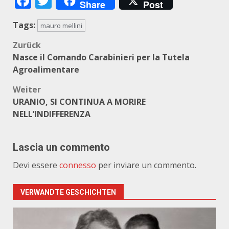
Facebook
Twitter
Share
Post
Tags:
mauro mellini
Beitragsnavigation
Zurück
Nasce il Comando Carabinieri per la Tutela
Agroalimentare
Weiter
URANIO, SI CONTINUA A MORIRE
NELL’INDIFFERENZA
Lascia un commento
Devi essere
connesso
per inviare un commento.
VERWANDTE GESCHICHTEN