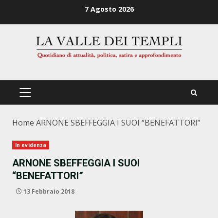
Zum
7 Agosto 2026
Inhalt
springen
PRIMÄRES
MENÜ
Home
ARNONE SBEFFEGGIA I SUOI “BENEFATTORI”
In evidenza
ARNONE SBEFFEGGIA I SUOI
“BENEFATTORI”
13 Febbraio 2018