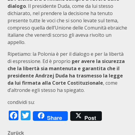
dialogo
. Il presidente Duda, come da lui stesso
dichiarato, nel prendere la decisione ha tenuto
presente tutte le voci che si sono levate sul tema,
compreso quella dell’Unione delle Comunità ebraiche
italiane che venerdì scorso gli aveva rivolto un
appello.
Ripetiamo: la Polonia è per il dialogo e per la libertà
di espressione. Ed è proprio
p
er avere la sicurezza
che la libertà sia mantenuta e garantita che il
presidente Andrzej Duda ha trasmesso la legge
da lui firmata alla Corte Costituzionale
, come
d’altronde egli stesso ha spiegato.
condividi su:
Facebook
Twitter
Share
Post
Beitragsnavigation
Zurück