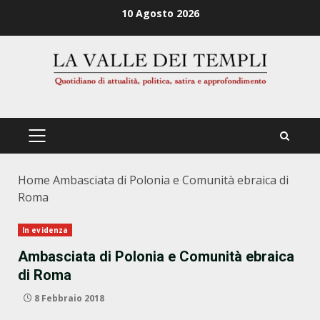
Zum
10 Agosto 2026
Inhalt
springen
PRIMÄRES
MENÜ
Home
Ambasciata di Polonia e Comunità ebraica di
Roma
In evidenza
Ambasciata di Polonia e Comunità ebraica
di Roma
8 Febbraio 2018