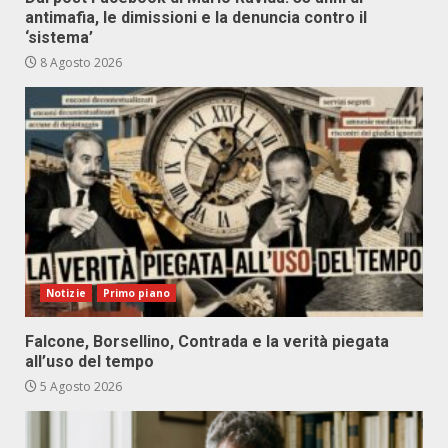
antimafia, le dimissioni e la denuncia contro il
‘sistema’
8 Agosto 2026
Notizie
Primo piano
Falcone, Borsellino, Contrada e la verità piegata
all’uso del tempo
5 Agosto 2026