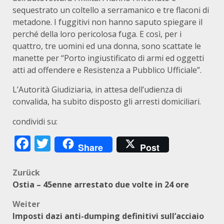
sequestrato un coltello a serramanico e tre flaconi di
metadone. I fuggitivi non hanno saputo spiegare il
perché della loro pericolosa fuga. E così, per i
quattro, tre uomini ed una donna, sono scattate le
manette per “Porto ingiustificato di armi ed oggetti
atti ad offendere e Resistenza a Pubblico Ufficiale”.
L’Autorità Giudiziaria, in attesa dell’udienza di
convalida, ha subito disposto gli arresti domiciliari.
condividi su:
Facebook
Twitter
Share
Post
Beitragsnavigation
Zurück
Ostia – 45enne arrestato due volte in 24 ore
Weiter
Imposti dazi anti-dumping definitivi sull’acciaio