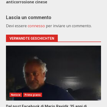
anticorrosione cinese
Lascia un commento
Devi essere
connesso
per inviare un commento.
VERWANDTE GESCHICHTEN
Notizie
Primo piano
Dal post Facebook di Mario Ravidà: 35 anni di