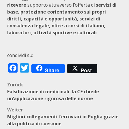
ricevere
supporto attraverso l’offerta di
servizi di
base
,
protezione
e
orientamento
sui propri
diritti, capacità e opportunità, servizi di
consulenza legale, oltre a corsi di italiano,
laboratori, attività sportive e culturali
.
condividi su:
Facebook
Twitter
Share
Post
Beitragsnavigation
Zurück
Falsificazione di medicinali: la CE chiede
un’applicazione rigorosa delle norme
Weiter
Migliori collegamenti ferroviari in Puglia grazie
alla politica di coesione