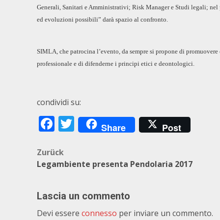
Generali, Sanitari e Amministrativi; Risk Manager e Studi legali; ne
ed evoluzioni possibili” darà spazio al confronto.
SIMLA, che patrocina l’evento, da sempre si propone di promuovere e tu
professionale e di difenderne i principi etici e deontologici.
condividi su:
Facebook
Twitter
Share
Post
Beitragsnavigation
Zurück
Legambiente presenta Pendolaria 2017
Lascia un commento
Devi essere
connesso
per inviare un commento.