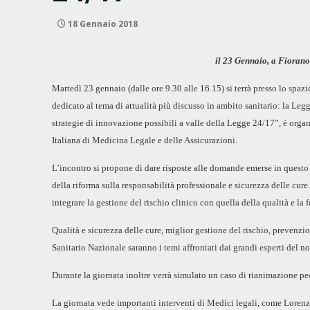
18 Gennaio 2018
il 23 Gennaio, a Fioran
Martedì 23 gennaio (dalle ore 9.30 alle 16.15) si terrà presso lo s
dedicato al tema di attualità più discusso in ambito sanitario: la L
strategie di innovazione possibili a valle della Legge 24/17”, è org
Italiana di Medicina Legale e delle Assicurazioni.
L’incontro si propone di dare risposte alle domande emerse in questo p
della riforma sulla responsabilità professionale e sicurezza delle cur
integrare la gestione del rischio clinico con quella della qualità e la
Qualità e sicurezza delle cure, miglior gestione del rischio, prevenzi
Sanitario Nazionale saranno i temi affrontati dai grandi esperti del no
Durante la giornata inoltre verrà simulato un caso di rianimazione ped
La giornata vede importanti interventi di Medici legali, come Lorenz