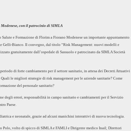
o Modenese, con il patrocinio di SIMLA
pazio Salute e Formazione di Florim a Fiorano Modenese un importante appuntamento
egge Gelli-Bianco. Il convegno, dal titolo “Risk Management: nuovi modelli e
anizzato gratuitamente dall’ospedale di Sassuolo e patrocinato da SIMLA Società
eriodo di forte cambiamento per il settore sanitario, in attesa dei Decreti Attuativi
e. Quali le migliori strategie di risk management per le aziende sanitarie? Come
 formazione del personale sanitario?
one degli errori, responsabilità in campo sanitario e cambiamenti per il Servizio
stro Paese.
iatrica e neonatale, grazie ad alcuni manichini interattivi di nuova tecnologia.
o Polo, volto di spicco di SIMLA e FAMLI e Dirigente medico Inail; Direttori