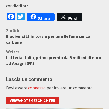
condividi su:
Facebook
Twitter
Share
Post
Beitragsnavigation
Zurück
Biodiversità in corsia per una Befana senza
carbone
Weiter
Lotteria Italia, primo premio da 5 milioni di euro
ad Anagni (FR)
Lascia un commento
Devi essere
connesso
per inviare un commento.
VERWANDTE GESCHICHTEN