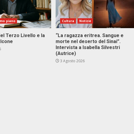
imo piano
Cultura
Notizie
el Terzo Livello e la
“La ragazza eritrea. Sangue e
alcone
morte nel deserto del Sinai”.
Intervista a Isabella Silvestri
6
(Autrice)
3 Agosto 2026