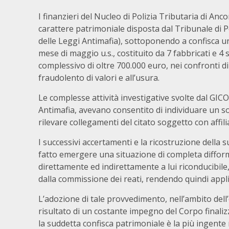
I finanzieri del Nucleo di Polizia Tributaria di 
carattere patrimoniale disposta dal Tribunale di P
delle Leggi Antimafia), sottoponendo a confisca u
mese di maggio u.s., costituito da 7 fabbricati e 4
complessivo di oltre 700.000 euro, nei confronti di
fraudolento di valori e all’usura.
Le complesse attività investigative svolte dal GICO
Antimafia, avevano consentito di individuare un so
rilevare collegamenti del citato soggetto con affili
I successivi accertamenti e la ricostruzione della
fatto emergere una situazione di completa difformit
direttamente ed indirettamente a lui riconducibile, a
dalla commissione dei reati, rendendo quindi appli
L’adozione di tale provvedimento, nell’ambito d
risultato di un costante impegno del Corpo finaliz
la suddetta confisca patrimoniale è la più ingente