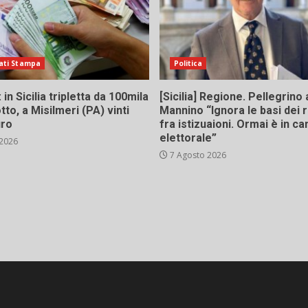
ati Stampa
Politica
in Sicilia tripletta da 100mila
[Sicilia] Regione. Pellegrino 
tto, a Misilmeri (PA) vinti
Mannino “Ignora le basi dei 
uro
fra istizuaioni. Ormai è in 
elettorale”
 2026
7 Agosto 2026