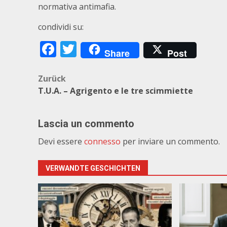
normativa antimafia.
condividi su:
Facebook
Twitter
Share
Post
Beitragsnavigation
Zurück
T.U.A. – Agrigento e le tre scimmiette
Lascia un commento
Devi essere
connesso
per inviare un commento.
VERWANDTE GESCHICHTEN