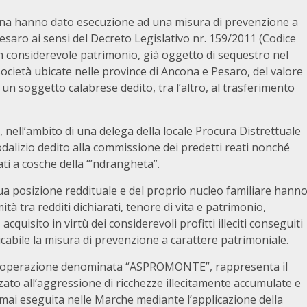
Ancona hanno dato esecuzione ad una misura di prevenzione a
esaro ai sensi del Decreto Legislativo nr. 159/2011 (Codice
n considerevole patrimonio, già oggetto di sequestro nel
 società ubicate nelle province di Ancona e Pesaro, del valore
 un soggetto calabrese dedito, tra l’altro, al trasferimento
, nell’ambito di una delega della locale Procura Distrettuale
dalizio dedito alla commissione dei predetti reati nonché
ati a cosche della “’ndrangheta”.
 sua posizione reddituale e del proprio nucleo familiare hann
à tra redditi dichiarati, tenore di vita e patrimonio,
cquisito in virtù dei considerevoli profitti illeciti conseguiti
cabile la misura di prevenzione a carattere patrimoniale.
ell’operazione denominata “ASPROMONTE”, rappresenta il
zato all’aggressione di ricchezze illecitamente accumulate e
 mai eseguita nelle Marche mediante l’applicazione della