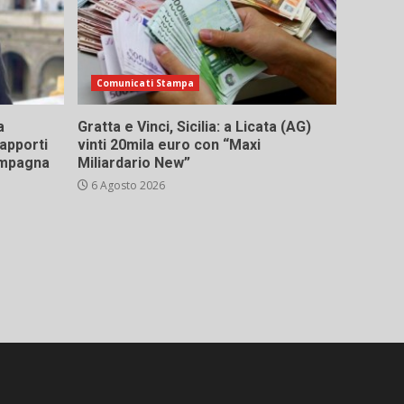
Comunicati Stampa
a
Gratta e Vinci, Sicilia: a Licata (AG)
rapporti
vinti 20mila euro con “Maxi
campagna
Miliardario New”
6 Agosto 2026