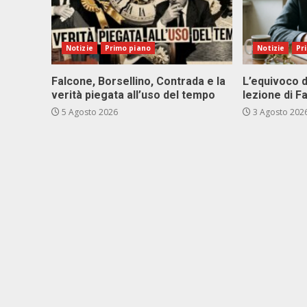
Notizie
Primo piano
Notizie
Pr
Falcone, Borsellino, Contrada e la
L’equivoco d
verità piegata all’uso del tempo
lezione di F
5 Agosto 2026
3 Agosto 202