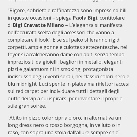
“Rigore, sobrietà e raffinatezza sono imprescindibili
in queste occasioni – spiega
Paola Bigi
, contitolare
di
Bigi Cravatte Milano
– L’eleganza si manifesta
nell’accurata scelta degli accessori che vanno a
completare il look”. E se sul palco sfileranno rigidi
corpetti, ampie gonne e culottes settecentesche, nel
foyer si accalcheranno dame con abiti senza tempo
impreziositi da gioielli, bagliori in metallo, eleganti
pizzi e galantuomini in smoking, protagonista
indiscusso degli eventi serali, nei classici colori nero e
blu midnight. Luci spente in platea ma riflettori accesi
sul red carpet per individuare tutti i dettagli degli
outfit dei vip a cui ispirarsi per inventare il proprio
stile gran soirée.
“Abito in pizzo color cipria o oro, in alternativa un
long dress nero o rosso borgogna, in velluto o in
raso, con sopra una stola dall’allure sempre chic”,