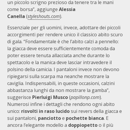
un piccolo scrigno prezioso da tenere tra le mani
come borsa”, aggiunge
Alessia
Canella
(
styleshouts.com
).
Essenziale per gli uomini, invece, adottare dei piccoli
accorgimenti per rendere unico il classico abito scuro
di gala. “Fondamentale è che l’abito calzi a pennello:
la giacca deve essere sufficientemente comoda da
poter essere tenuta allacciata anche durante lo
spettacolo e la manica deve lasciar intravedere il
polsino della camicia. I pantaloni invece non devono
ripiegarsi sulla scarpa ma neanche mostrare la
caviglia. Indispensabili, in queste occasioni, calzini
abbastanza lunghi da non mostrare la gamba”,
suggerisce
Pierluigi Musco
(
papillonp.com
).
Numerosi infine i dettagli che rendono ogni abito
unico:
risvolti in raso lucido
sui revers della giacca e
sui pantaloni,
panciotto
e
pochette bianca
. E
ancora l’elegante modello a
doppiopetto
o il più