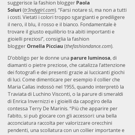
suggerisce la fashion blogger
Paola
Soluri
(
tr3ndygirl.com
). “Farsi notare sì, ma non a tutti
i costi. Vietati i colori troppo sgargianti e prediligere
il nero, il blu, il rosso e il bianco. Fondamentale è
trovare il giusto equilibrio tra abiti importanti e
gioielli preziosi”, consiglia la fashion
blogger
Ornella Picciau
(
thefashiondance.com
).
D’obbligo per le donne una
parure luminosa
, di
diamanti o pietre preziose, che catalizza l’attenzione
dei fotografi e dei presenti grazie ai luccicanti giochi
di luci. Come dimenticare per esempio il collier che
Maria Callas indossò nel 1955, quando interpretò la
Traviata di Luchino Visconti, o la parure di smeraldi
di Enrica Invernizzi e i gioielli da capogiro della
contessa Terry De Marinis. “Più che apparire per
l’abito, si può giocare con gli accessori: una bella
acconciatura raccolta per valorizzare orecchini
pendenti, una scollatura con un collier importante e