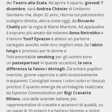
del
Teatro alla Scala
. Ad aprire il sipario,
giovedì 7
dicembre
, sarà
Andrea Chénier
di Umberto
Giordano che, dopo 32 anni, ritorna sul palcoscenico
scaligero diretta, allora come oggi, da
Riccardo
Chailly
per la regia di Mario Martone. Ad applaudire
il soprano più amato dai milanesi
Anna Netrebko
e
il tenore
Yusif Eyvazov
è atteso un parterre
variegato avvolto nelle loro migliori mise. Se l’
abito
lungo
e prezioso per le donne e
l’intramontabile
smoking
per gli uomini sono
un
passepartout
in queste occasioni,
la vera
differenza la fanno i dettagli.
Da evitare papillon
oversize, gonne vaporose e abiti eccessivamente
trasparenti. Consigliati invece i colori sobri e i tessuti
preziosi. È quanto emerge da un’indagine realizzata
da
Espresso Communication
per
Bigi Cravatte
Milano
, una delle aziende italiane più
rappresentative di cravatte e accessori di qualità, su
un panel di 10 esperti tra fashion blogger e stylist.