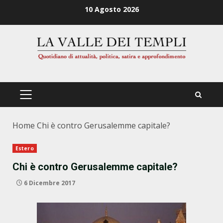
Zum
10 Agosto 2026
Inhalt
springen
PRIMÄRES
MENÜ
Home
Chi è contro Gerusalemme capitale?
Estero
Chi è contro Gerusalemme capitale?
6 Dicembre 2017