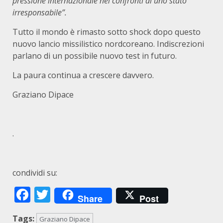
pressione internazionale nei confronti di uno stato
irresponsabile”.
Tutto il mondo è rimasto sotto shock dopo questo
nuovo lancio missilistico nordcoreano. Indiscrezioni
parlano di un possibile nuovo test in futuro.
La paura continua a crescere davvero.
Graziano Dipace
.
condividi su:
Facebook
Twitter
Share
Post
Tags:
Graziano Dipace