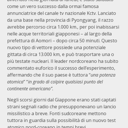
come un vero successo dalla ormai famosa
annunciatrice del canale tv nazionale Kctv. Lanciato
da una base nella provincia di Pyongyang, il razzo
avrebbe percorso circa 1.000 km., per poi inabissarsi
nelle acque territoriali giapponesi – al largo della
prefettura di Aomori – dopo circa 50 minuti. Questo
nuovo tipo di vettore possiede una potenziale
gittata di circa 13.000 km, e può trasportare una o
più testate nucleari. Il leader nordcoreano ha subito
commentato euforico il successo dell’esperimento,
affermando che il suo paese è tuttora “
una potenza
atomica
” “
in grado di colpire qualsiasi punto del
continente american
o”.
Negli scorsi giorni dal Giappone erano stati captati
strani segnali radio che presupponevano un lancio
missilistico a breve. Fonti sudcoreane mettono
tuttora in guardia sulla possibilità di un nuovo test
atomico nord-coreano in tempi brevi.