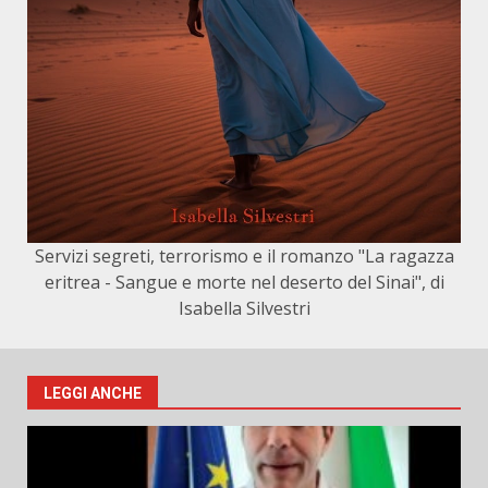
Servizi segreti, terrorismo e il romanzo "La ragazza
eritrea - Sangue e morte nel deserto del Sinai", di
Isabella Silvestri
LEGGI ANCHE