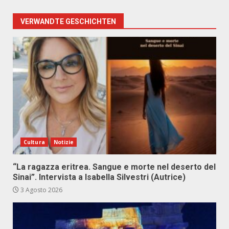
VERWANDTE GESCHICHTEN
Cultura
Notizie
“La ragazza eritrea. Sangue e morte nel deserto del
Sinai”. Intervista a Isabella Silvestri (Autrice)
3 Agosto 2026