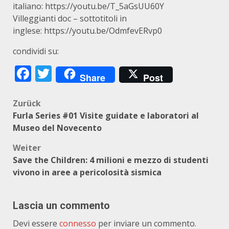
italiano:
https://youtu.be/T_5aGsUU60Y
Villeggianti doc – sottotitoli in
inglese:
https://youtu.be/OdmfevERvp0
condividi su:
Facebook
Twitter
Share
Post
Beitragsnavigation
Zurück
Furla Series #01 Visite guidate e laboratori al
Museo del Novecento
Weiter
Save the Children: 4 milioni e mezzo di studenti
vivono in aree a pericolosità sismica
Lascia un commento
Devi essere
connesso
per inviare un commento.