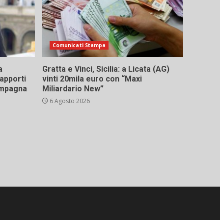
Comunicati Stampa
a
Gratta e Vinci, Sicilia: a Licata (AG)
rapporti
vinti 20mila euro con “Maxi
campagna
Miliardario New”
6 Agosto 2026