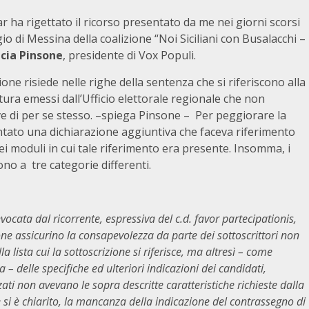
ar ha rigettato il ricorso presentato da me nei giorni scorsi
gio di Messina della coalizione “Noi Siciliani con Busalacchi –
cia Pinsone
, presidente di Vox Populi.
ione risiede nelle righe della sentenza che si riferiscono alla
tura emessi dall’Ufficio elettorale regionale che non
ve di per se stesso. –spiega Pinsone – Per peggiorare la
ntato una dichiarazione aggiuntiva che faceva riferimento
dei moduli in cui tale riferimento era presente. Insomma, i
no a tre categorie differenti.
ocata dal ricorrente, espressiva del c.d. favor partecipationis,
 assicurino la consapevolezza da parte dei sottoscrittori non
a lista cui la sottoscrizione si riferisce, ma altresì – come
– delle specifiche ed ulteriori indicazioni dei candidati,
zati non avevano le sopra descritte caratteristiche richieste dalla
 si è chiarito, la mancanza della indicazione del contrassegno di