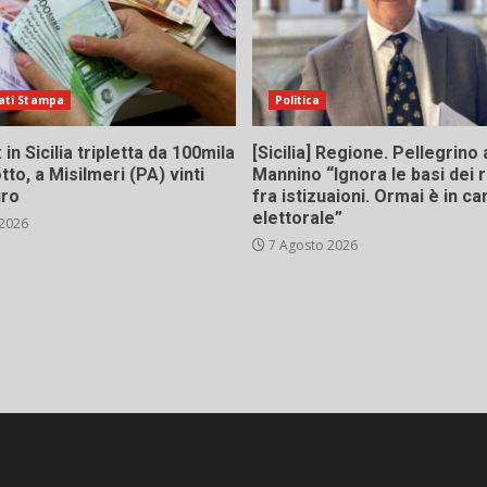
ati Stampa
Politica
in Sicilia tripletta da 100mila
[Sicilia] Regione. Pellegrino 
tto, a Misilmeri (PA) vinti
Mannino “Ignora le basi dei 
uro
fra istizuaioni. Ormai è in 
elettorale”
 2026
7 Agosto 2026