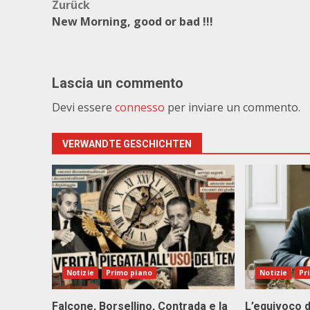
Beitragsnavigation
Zurück
New Morning, good or bad !!!
Lascia un commento
Devi essere
connesso
per inviare un commento.
VERWANDTE GESCHICHTEN
Notizie
Primo piano
Notizie
Pr
Falcone, Borsellino, Contrada e la
L’equivoco d