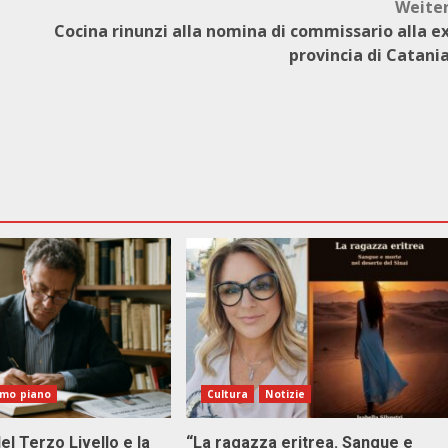
Weite
Cocina rinunzi alla nomina di commissario alla e
provincia di Catani
imo piano
Cultura
Notizie
el Terzo Livello e la
“La ragazza eritrea. Sangue e