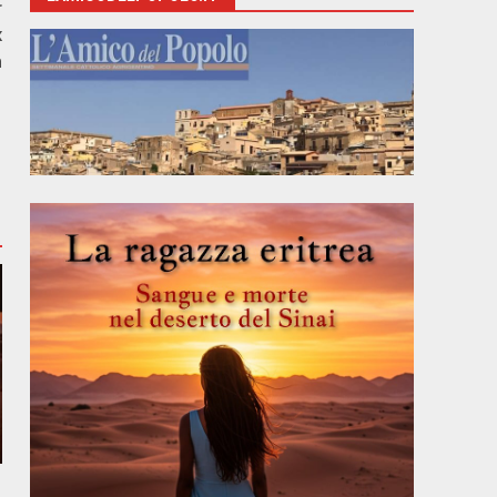
r
x
a