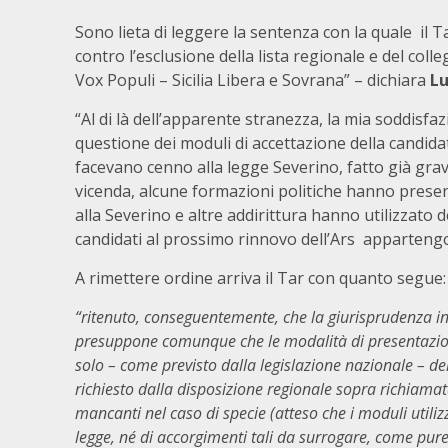
Sono lieta di leggere la sentenza con la quale il T
contro l’esclusione della lista regionale e del colle
Vox Populi – Sicilia Libera e Sovrana” – dichiara
Lu
“Al di là dell’apparente stranezza, la mia soddisfaz
questione dei moduli di accettazione della candida
facevano cenno alla legge Severino, fatto già gra
vicenda, alcune formazioni politiche hanno prese
alla Severino e altre addirittura hanno utilizzato 
candidati al prossimo rinnovo dell’Ars appartengo
A rimettere ordine arriva il Tar con quanto segue:
“ritenuto, conseguentemente, che la giurisprudenza inv
presuppone comunque che le modalità di presentazione
solo – come previsto dalla legislazione nazionale – dell
richiesto dalla disposizione regionale sopra richiamata 
mancanti nel caso di specie (atteso che i moduli utiliz
legge, né di accorgimenti tali da surrogare, come pure