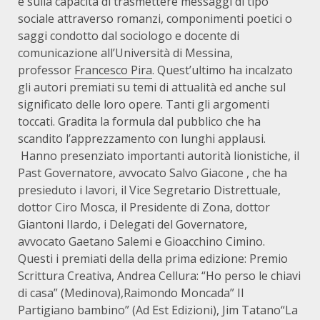
e sulla capacità di trasmettere messaggi di tipo
sociale attraverso romanzi, componimenti poetici o
saggi condotto dal sociologo e docente di
comunicazione all’Università di Messina,
professor
Francesco Pira
. Quest’ultimo ha incalzato
gli autori premiati su temi di attualità ed anche sul
significato delle loro opere. Tanti gli argomenti
toccati. Gradita la formula dal pubblico che ha
scandito l’apprezzamento con lunghi applausi.
Hanno presenziato importanti autorità lionistiche, il
Past Governatore, avvocato Salvo Giacone , che ha
presieduto i lavori, il Vice Segretario Distrettuale,
dottor Ciro Mosca, il Presidente di Zona, dottor
Giantoni Ilardo, i Delegati del Governatore,
avvocato Gaetano Salemi e Gioacchino Cimino.
Questi i premiati della della prima edizione: Premio
Scrittura Creativa, Andrea Cellura: “Ho perso le chiavi
di casa” (Medinova),Raimondo Moncada” Il
Partigiano bambino” (Ad Est Edizioni), Jim Tatano“La