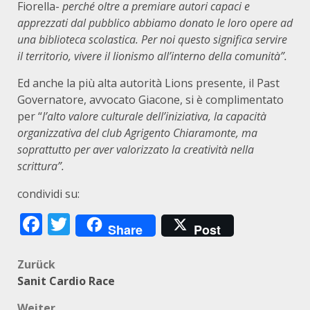
Fiorella-
perché oltre a premiare autori capaci e
apprezzati dal pubblico abbiamo donato le loro opere ad
una biblioteca scolastica. Per noi questo significa servire
il territorio, vivere il lionismo all’interno della comunità”.
Ed anche la più alta autorità Lions presente, il Past
Governatore, avvocato Giacone, si è complimentato
per “
l’alto valore culturale dell’iniziativa, la capacità
organizzativa del club Agrigento Chiaramonte, ma
soprattutto per aver valorizzato la creatività nella
scrittura”.
condividi su:
Facebook
Twitter
Share
Post
Beitragsnavigation
Zurück
Sanit Cardio Race
Weiter