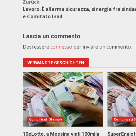
Beitragsnavigation
Zurück
Lavoro. È allarme sicurezza, sinergia fra sind
e Comitato Inail
Lascia un commento
Devi essere
connesso
per inviare un commento.
VERWANDTE GESCHICHTEN
Comunicati Stampa
Comunicati 
10eLotto, a Messina vinti 100mila
SuperEnalott