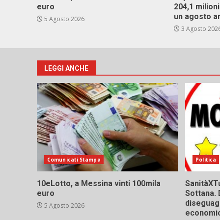
euro
204,1 milion
un agosto a
5 Agosto 2026
3 Agosto 202
LEGGI ANCHE
Comunicati Stampa
Politica
10eLotto, a Messina vinti 100mila
SanitàXTu
euro
Sottana. 
diseguagl
5 Agosto 2026
economic