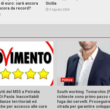
i di euro: sarà ancora
Sicilia
ncora da record?
3 Agosto 2026
6
Politica
tti del M5S a Petralia
South working. Tomarchio (F
Di Paola: Inaccettabili
richieste sono primo passo 
ianze territoriali ed
fuga dei cervelli. Proseguir
he per accesso alle cure
strada per garantire svilupp