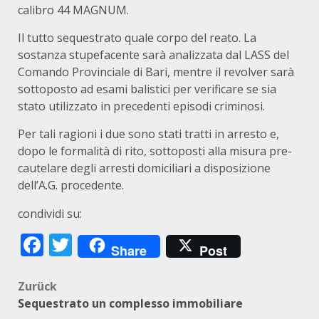
calibro 44 MAGNUM.
Il tutto sequestrato quale corpo del reato. La
sostanza stupefacente sarà analizzata dal LASS del
Comando Provinciale di Bari, mentre il revolver sarà
sottoposto ad esami balistici per verificare se sia
stato utilizzato in precedenti episodi criminosi.
Per tali ragioni i due sono stati tratti in arresto e,
dopo le formalità di rito, sottoposti alla misura pre-
cautelare degli arresti domiciliari a disposizione
dell’A.G. procedente.
condividi su:
Facebook
Twitter
Share
Post
Beitragsnavigation
Zurück
Sequestrato un complesso immobiliare