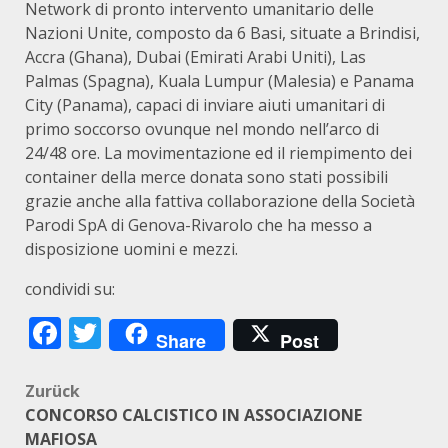
Network di pronto intervento umanitario delle
Nazioni Unite, composto da 6 Basi, situate a Brindisi,
Accra (Ghana), Dubai (Emirati Arabi Uniti), Las
Palmas (Spagna), Kuala Lumpur (Malesia) e Panama
City (Panama), capaci di inviare aiuti umanitari di
primo soccorso ovunque nel mondo nell’arco di
24/48 ore. La movimentazione ed il riempimento dei
container della merce donata sono stati possibili
grazie anche alla fattiva collaborazione della Società
Parodi SpA di Genova-Rivarolo che ha messo a
disposizione uomini e mezzi.
condividi su:
Facebook
Twitter
Share
Post
Beitragsnavigation
Zurück
CONCORSO CALCISTICO IN ASSOCIAZIONE
MAFIOSA