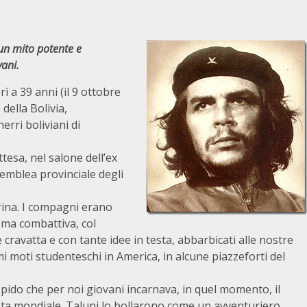
n mito potente e
ovan
i.
ì a 39 anni (il 9 ottobre
ella Bolivia,
rri boliviani di
ttesa, nel salone dell’ex
semblea provinciale degli
rina. I compagni erano
 ma combattiva, col
e cravatta e con tante idee in testa, abbarbicati alle nostre
i moti studenteschi in America, in alcune piazzeforti del
ido che per noi giovani incarnava, in quel momento, il
ista mondiale. Taluni lo bollarono come un avventuriero