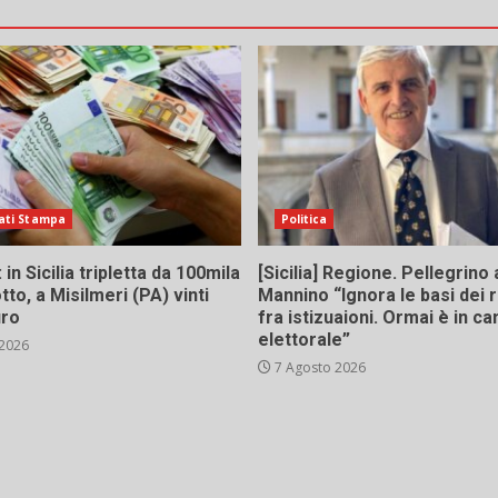
ati Stampa
Politica
in Sicilia tripletta da 100mila
[Sicilia] Regione. Pellegrino 
tto, a Misilmeri (PA) vinti
Mannino “Ignora le basi dei 
uro
fra istizuaioni. Ormai è in 
elettorale”
 2026
7 Agosto 2026