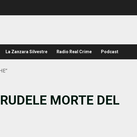
La Zanzara Silvestre
Radio Real Crime
Podcast
HE”
CRUDELE MORTE DEL