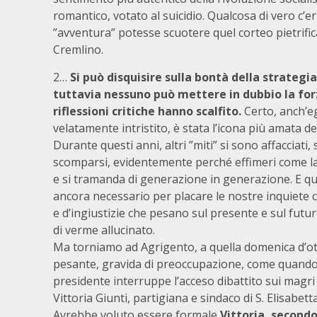
romantico, votato al suicidio. Qualcosa di vero c’era
”avventura” potesse scuotere quel corteo pietrif
Cremlino.
2…
Si può disquisire sulla bontà della strategia
tuttavia nessuno può mettere in dubbio la fo
riflessioni critiche hanno scalfito.
Certo, anch’e
velatamente intristito, è stata l’icona più amata d
Durante questi anni, altri ”miti” si sono affacciat
scomparsi, evidentemente perché effimeri come la 
e si tramanda di generazione in generazione. E que
ancora necessario per placare le nostre inquiete c
e d’ingiustizie che pesano sul presente e sul futur
di verme allucinato.
Ma torniamo ad Agrigento, a quella domenica d’ott
pesante, gravida di preoccupazione, come quando si
presidente interruppe l’acceso dibattito sui magri 
Vittoria Giunti, partigiana e sindaco di S. Elisabetta
Avrebbe voluto essere formale
Vittoria, secondo