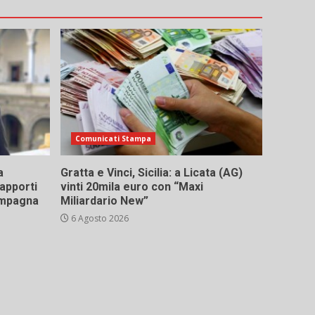
Comunicati Stampa
a
Gratta e Vinci, Sicilia: a Licata (AG)
rapporti
vinti 20mila euro con “Maxi
campagna
Miliardario New”
6 Agosto 2026