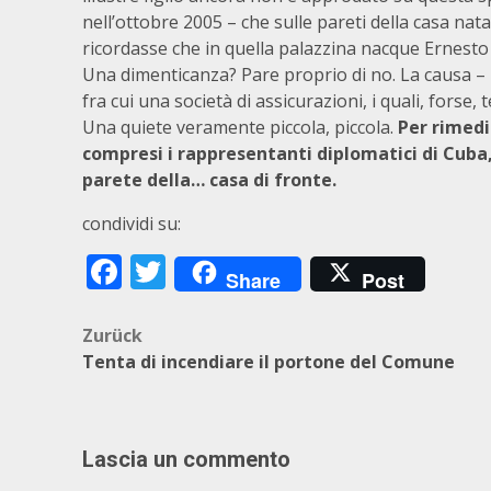
nell’ottobre 2005 – che sulle pareti della casa nata
ricordasse che in quella palazzina nacque Ernesto
Una dimenticanza? Pare proprio di no. La causa – m
fra cui una società di assicurazioni, i quali, forse
Una quiete veramente piccola, piccola.
Per rimedi
compresi i rappresentanti diplomatici di Cub
parete della… casa di fronte.
condividi su:
Facebook
Twitter
Share
Post
Beitragsnavigation
Zurück
Tenta di incendiare il portone del Comune
Lascia un commento