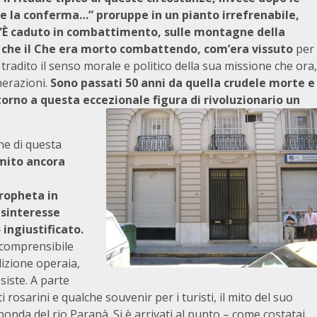
e la conferma…” proruppe in un pianto irrefrenabile,
 ”È caduto in combattimento, sulle montagne della
re che il Che era morto combattendo, com’era vissuto
per
tradito il senso morale e politico della sua missione che ora,
nerazioni.
Sono passati 50 anni da quella crudele morte e
torno a questa eccezionale figura di rivoluzionario un
ne di questa
 mito ancora
ropheta in
disinteresse
ingiustificato.
ncomprensibile
adizione operaia,
iste. A parte
 rosarini e qualche souvenir per i turisti, il mito del suo
onda del rio Paranà. Si è arrivati al punto – come costatai