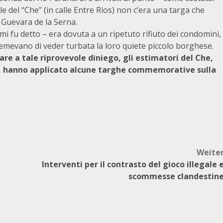
le del “Che” (in calle Entre Rios) non c’era una targa che
 Guevara de la Serna.
i fu detto – era dovuta a un ripetuto rifiuto dei condomini,
, temevano di veder turbata la loro quiete piccolo borghese.
are a tale riprovevole diniego, gli estimatori del Che,
a, hanno applicato alcune targhe commemorative sulla
Weite
Interventi per il contrasto del gioco illegale 
scommesse clandestin