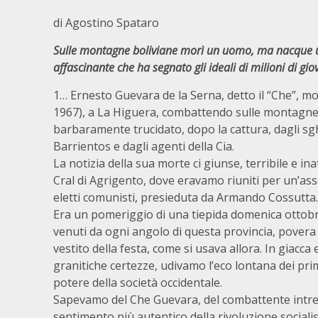
di Agostino Spataro
Sulle montagne boliviane morì un uomo, ma nacque u
affascinante che ha segnato gli ideali di milioni di gi
1… Ernesto Guevara de la Serna, detto il “Che”, mor
1967), a La Higuera, combattendo sulle montagne d
barbaramente trucidato, dopo la cattura, dagli sghe
Barrientos e dagli agenti della Cia.
La notizia della sua morte ci giunse, terribile e ina
Cral di Agrigento, dove eravamo riuniti per un’as
eletti comunisti, presieduta da Armando Cossutta.
Era un pomeriggio di una tiepida domenica ottob
venuti da ogni angolo di questa provincia, povera
vestito della festa, come si usava allora. In giacca 
granitiche certezze, udivamo l’eco lontana dei prim
potere della società occidentale.
Sapevamo del Che Guevara, del combattente intrep
sentimento più autentico della rivoluzione social