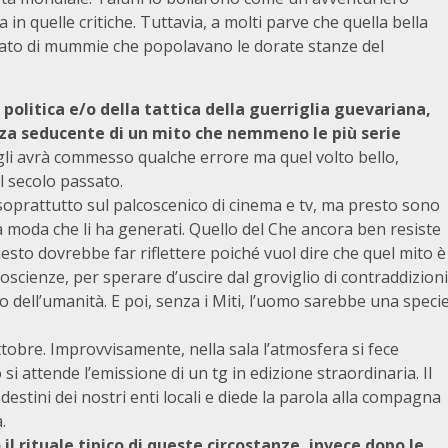
 in quelle critiche. Tuttavia, a molti parve che quella bella
icato di mummie che popolavano le dorate stanze del
 politica e/o della tattica della guerriglia guevariana,
rza seducente di un mito che nemmeno le più serie
gli avrà commesso qualche errore ma quel volto bello,
el secolo passato.
i, soprattutto sul palcoscenico di cinema e tv, ma presto sono
moda che li ha generati. Quello del Che ancora ben resiste
sto dovrebbe far riflettere poiché vuol dire che quel mito è
oscienze, per sperare d’uscire dal groviglio di contraddizioni
o dell’umanità. E poi, senza i Miti, l’uomo sarebbe una speci
obre. Improvvisamente, nella sala l’atmosfera si fece
 attende l’emissione di un tg in edizione straordinaria. Il
destini dei nostri enti locali e diede la parola alla compagna
.
 il rituale tipico di queste circostanze, invece dopo le