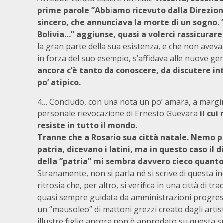
prime parole ”Abbiamo ricevuto dalla Direzion
sincero, che annunciava la morte di un sogno.
Bolivia…” aggiunse, quasi a volerci rassicura
la gran parte della sua esistenza, e che non aveva 
in forza del suo esempio, s’affidava alle nuove ge
ancora c’è tanto da conoscere, da discutere in
po’ atipico.
4… Concludo, con una nota un po’ amara, a margi
personale rievocazione di Ernesto Guevara
il cui
resiste in tutto il mondo.
Tranne che a Rosario sua città natale. Nemo p
patria, dicevano i latini, ma in questo caso il 
della ”patria” mi sembra davvero cieco quanto 
Stranamente, non si parla né si scrive di questa i
ritrosia che, per altro, si verifica in una città di tr
quasi sempre guidata da amministrazioni progress
un “mausoleo” di mattoni grezzi creato dagli artisti
illustre figlio ancora non è approdato su questa sp