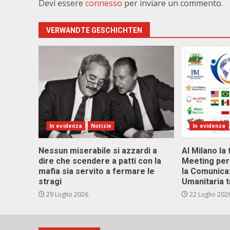
Devi essere
connesso
per inviare un commento.
VERWANDTE GESCHICHTEN
In evidenza
Notizie
In evidenza
Nessun miserabile si azzardi a
Al Milano la 
dire che scendere a patti con la
Meeting per 
mafia sia servito a fermare le
la Comunica
stragi
Umanitaria t
29 Luglio 2026
22 Luglio 202